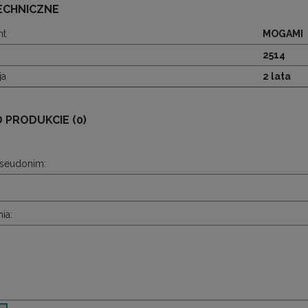
ECHNICZNE
nt
MOGAMI
2514
ja
2 lata
O PRODUKCIE (0)
pseudonim:
ia: