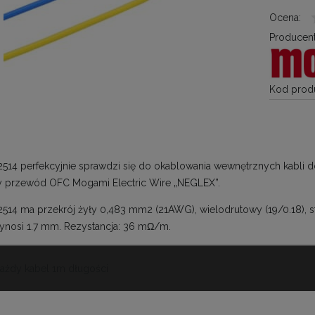
Ocena:
Producent
Kod produ
14 perfekcyjnie sprawdzi się do okablowania wewnętrznych kabli 
y przewód OFC Mogami Electric Wire „NEGLEX”.
14 ma przekrój żyły 0,483 mm2 (21AWG), wielodrutowy (19/0.18), s
wynosi 1.7 mm. Rezystancja: 36 mΩ/m.
ażdy kabel 1m długości