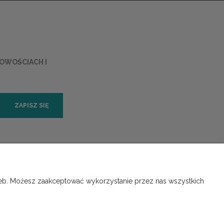
NOWOŚCIACH I
ZAPISZ SIĘ
ORMACJE
O NAS
rzeb. Możesz zaakceptować wykorzystanie przez nas wszystkich
 prywatności
Kontakt i dane firmy
Instalacje
O firmie