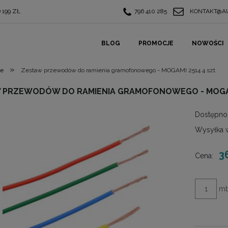
199 ZŁ
796 410 285
KONTAKT@AU
BLOG
PROMOCJE
NOWOŚCI
»
we
Zestaw przewodów do ramienia gramofonowego - MOGAMI 2514 4 szt.
 PRZEWODÓW DO RAMIENIA GRAMOFONOWEGO - MOGAMI
Dostępno
Wysyłka 
3
Cena:
m