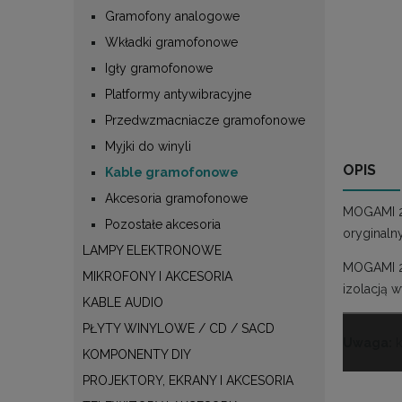
Gramofony analogowe
Wkładki gramofonowe
Igły gramofonowe
Platformy antywibracyjne
Przedwzmacniacze gramofonowe
Myjki do winyli
OPIS
Kable gramofonowe
Akcesoria gramofonowe
MOGAMI 25
Pozostałe akcesoria
oryginaln
LAMPY ELEKTRONOWE
MOGAMI 25
MIKROFONY I AKCESORIA
izolacją 
KABLE AUDIO
PŁYTY WINYLOWE / CD / SACD
Uwaga:
k
KOMPONENTY DIY
PROJEKTORY, EKRANY I AKCESORIA