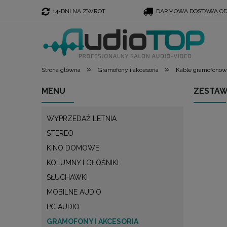
14-DNI NA ZWROT
DARMOWA DOSTAWA OD 
»
»
Strona główna
Gramofony i akcesoria
Kable gramofono
MENU
ZESTAW
WYPRZEDAŻ LETNIA
STEREO
KINO DOMOWE
KOLUMNY I GŁOŚNIKI
SŁUCHAWKI
MOBILNE AUDIO
PC AUDIO
GRAMOFONY I AKCESORIA