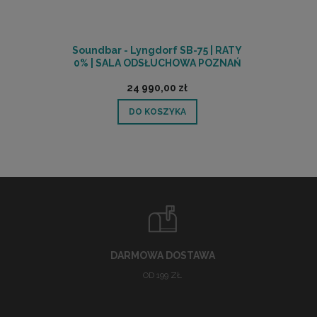
Soundbar - Lyngdorf SB-75 | RATY
0% | SALA ODSŁUCHOWA POZNAŃ
24 990,00 zł
DO KOSZYKA
DARMOWA DOSTAWA
OD 199 ZŁ