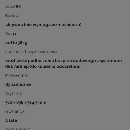
212/SX
Budowa
aktywna (nie wymaga wzmacniacza)
Waga
netto 58kg
Łączność bezprzewodowa
możliwość podłaczenia bezprzewodowego z systemem
REL AirShip (do kupienia oddzielnie)
Przetworniki
dynamiczne
Wymiary
362 x 838 x 514,5 mm
Gwarancja
2 lata
Wzmacniacz