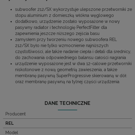
subwoofer 212/SX wykorzystuje ulepszone przetworniki ze
stopu aluminium z domieszką włókna węglowego
dodatkowo, urządzenie zostało wyposażone w nowy
pasywny radiator i technologię PerfectFilter dla
zapewnienia jeszcze niższego zejścia basu
zamysłem przy tworzeniu nowego subwoofera REL
212/SX było nie tylko wzmocnienie najniższych
częstotliwości, ale także nadanie ciepła i detali dla średnicy,
do zachowania odpowiedniego balansu całości nagrania
urządzenie wyposażone jest w dwa 12-calowe przetworniki
niskotonowe z nową geometrią zawieszenia, a także
membranę pasywną SuperProgressive skierowaną w dół
oraz membranę pasywną na tylnej części urządzenia
DANE TECHNICZNE
Producent
REL
Model