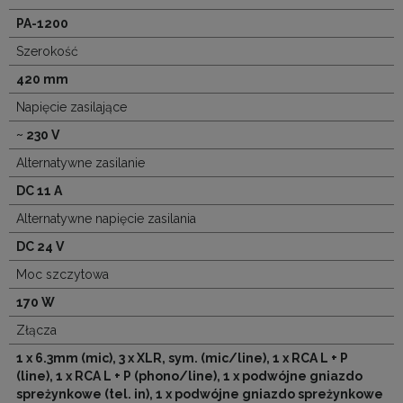
PA-1200
Szerokość
420 mm
Napięcie zasilające
~ 230 V
Alternatywne zasilanie
DC 11 A
Alternatywne napięcie zasilania
DC 24 V
Moc szczytowa
170 W
Złącza
1 x 6.3mm (mic), 3 x XLR, sym. (mic/line), 1 x RCA L + P
(line), 1 x RCA L + P (phono/line), 1 x podwójne gniazdo
spreżynkowe (tel. in), 1 x podwójne gniazdo spreżynkowe