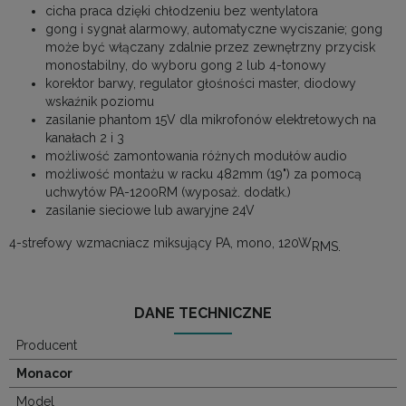
cicha praca dzięki chłodzeniu bez wentylatora
gong i sygnał alarmowy, automatyczne wyciszanie; gong
może być włączany zdalnie przez zewnętrzny przycisk
monostabilny, do wyboru gong 2 lub 4-tonowy
korektor barwy, regulator głośności master, diodowy
wskaźnik poziomu
zasilanie phantom 15V dla mikrofonów elektretowych na
kanałach 2 i 3
możliwość zamontowania różnych modułów audio
możliwość montażu w racku 482mm (19") za pomocą
uchwytów PA-1200RM (wyposaż. dodatk.)
zasilanie sieciowe lub awaryjne 24V
4-strefowy wzmacniacz miksujący PA, mono, 120W
RMS.
DANE TECHNICZNE
Producent
Monacor
Model