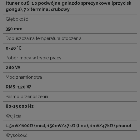
(tuner out), 1 x podwójne gniazdo spreżynkowe (przycisk
gongu), 7 x terminal śrubowy
Głębokość
350 mm
Dopuszczalna temperatura otoczenia
0-40 °C
Pobór mocy w trybie pracy
280 VA
Moc znamionowa
RMS: 120 W
Pasmo przenoszenia
80-15 000 Hz
Wejścia
1.5mV/600Ω (mic), 150mV/47kΩ (line), 1mV/47kΩ (phono)
Wysokość