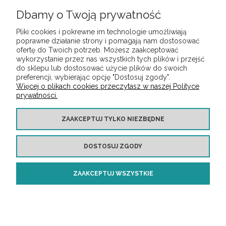
Dbamy o Twoją prywatność
Pliki cookies i pokrewne im technologie umożliwiają
POMOC
poprawne działanie strony i pomagają nam dostosować
ofertę do Twoich potrzeb. Możesz zaakceptować
wykorzystanie przez nas wszystkich tych plików i przejść
do sklepu lub dostosować użycie plików do swoich
MOJE KONTO
preferencji, wybierając opcję "Dostosuj zgody".
Więcej o plikach cookies przeczytasz w naszej Polityce
prywatności.
PŁATNOŚCI I DOSTAWA
ZAAKCEPTUJ TYLKO NIEZBĘDNE
INFORMACJE
DOSTOSUJ ZGODY
O NAS
ZAAKCEPTUJ WSZYSTKIE
Copyright ©
https://audiotop.pl/
Wszelkie prawa zastrzeżone
POKAŻ PEŁNĄ WERSJĘ STRONY
Sklep internetowy Shoper Premium