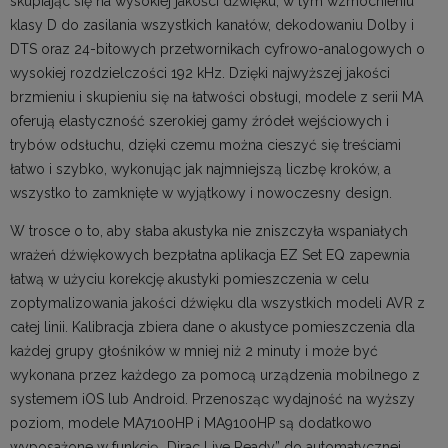
skupiając się na wysokiej jakości dźwięku, w tym wzmocnieniu
klasy D do zasilania wszystkich kanałów, dekodowaniu Dolby i
DTS oraz 24-bitowych przetwornikach cyfrowo-analogowych o
wysokiej rozdzielczości 192 kHz. Dzięki najwyższej jakości
brzmieniu i skupieniu się na łatwości obsługi, modele z serii MA
oferują elastyczność szerokiej gamy źródeł wejściowych i
trybów odsłuchu, dzięki czemu można cieszyć się treściami
łatwo i szybko, wykonując jak najmniejszą liczbę kroków, a
wszystko to zamknięte w wyjątkowy i nowoczesny design.
W trosce o to, aby słaba akustyka nie zniszczyła wspaniałych
wrażeń dźwiękowych bezpłatna aplikacja EZ Set EQ zapewnia
łatwą w użyciu korekcję akustyki pomieszczenia w celu
zoptymalizowania jakości dźwięku dla wszystkich modeli AVR z
całej linii. Kalibracja zbiera dane o akustyce pomieszczenia dla
każdej grupy głośników w mniej niż 2 minuty i może być
wykonana przez każdego za pomocą urządzenia mobilnego z
systemem iOS lub Android. Przenosząc wydajność na wyższy
poziom, modele MA7100HP i MA9100HP są dodatkowo
wyposażone w funkcję „Dirac Live Ready” do automatycznej