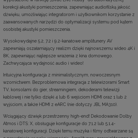
korekcji akustyki pomieszczenia, zapewniając audiofilską jakość
dźwięku, umożliwiając integratorom i użytkownikom korzystanie z
zaawansowanych narzędzi do optymalizacji systemu pod kątem
osobistej akustyki pomieszczenia.
Wysokowydajne 5.2, 7.2 i 9.2-kanałowe amplitunery AV
zapewniają oszałamiający realizm dzięki najnowszemu wideo 4K i
8K, zapewniając najlepsze wrażenia z kina domowego.
Zachwycająca wydajność audio i wideo!
Intuicyjna konfiguracja z minimalistycznym, nowoczesnym
wzornictwem. Bezproblemowa integracja z telewizorami Smart
TV, konsolami do gier, streamingiem, dekoderami telewizji
kablowej i nie tylko dzięki 4 lub 6 wejściom HDMI oraz 1 lub 2
wyjściom, a także HDMI z eARC (nie dotyczy JBL MA310).
Wciągający dźwięk przestrzenny high-end! Dekodowanie Dolby
Atmos i DTS: X, obsługuje konfiguracje do 7.1.2 lub 5.1.4-
kanałowej konfiguracji. Dzięki temu muzyka i filmy odtwarzane są