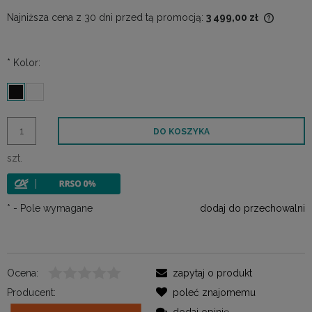
Najniższa cena z 30 dni przed tą promocją:
3 499,00 zł
Jeżeli p
30 dni, 
momentu
*
Kolor:
sprzeda
DO KOSZYKA
szt.
*
- Pole wymagane
dodaj do przechowalni
Ocena:
zapytaj o produkt
Producent:
poleć znajomemu
dodaj opinię