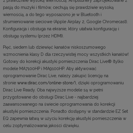
z prawdziwie wysoką wiernością. Amplitunery zaprojektowane z
pasją do muzyki i filmów, cechują się prawdziwie wysoką
wiernością, a do tego wyposażono je w Bluetooth i
strumieniowanie sieciowe (Apple Airplay 2, Google Chromecast).
Konfiguracja i obsługa na ekranie, który ułatwia konfigurację i
obsługę systemu (przez HDMI).
Pięć, siedem lub dziewięć kanałów niskoszumowego
wzmocnienia klasy D dla rzeczywistej mocy wszystkich kanałów!
Gotowy do korekcji akustyki pomieszczenia Dirac Live® (tylko
modele MA7100HP i MA9100HP. Aby aktywować
oprogramowanie Dirac Live, należy zakupić licencję na
stronie
www.dirac.com/online-store/
), dzięki oprogramowaniu
Dirac Live Ready. Oba najwyższe modele są w pełni
przygotowane do obsługi Dirac Live - najbardziej
zaawansowanego na świecie oprogramowania do korekcji
akustyki pomieszczenia. Ponadto dostępny w standardzie EZ Set
EQ zapewnia łatwą w użyciu korekcję akustyki pomieszczenia w
celu zoptymalizowania jakości dźwięku.