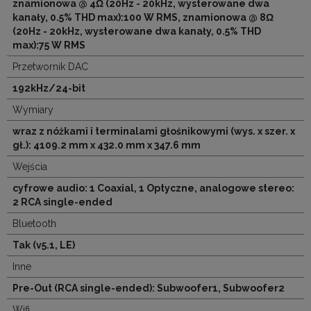
znamionowa @ 4Ω (20Hz - 20kHz, wysterowane dwa
kanały, 0.5% THD max):100 W RMS, znamionowa @ 8Ω
(20Hz - 20kHz, wysterowane dwa kanały, 0.5% THD
max):75 W RMS
Przetwornik DAC
192kHz/24-bit
Wymiary
wraz z nóżkami i terminalami głośnikowymi (wys. x szer. x
gł.): 4109.2 mm x 432.0 mm x 347.6 mm
Wejścia
cyfrowe audio: 1 Coaxial, 1 Optyczne, analogowe stereo:
2 RCA single-ended
Bluetooth
Tak (v5.1, LE)
Inne
Pre-Out (RCA single-ended): Subwoofer1, Subwoofer2
Wifi