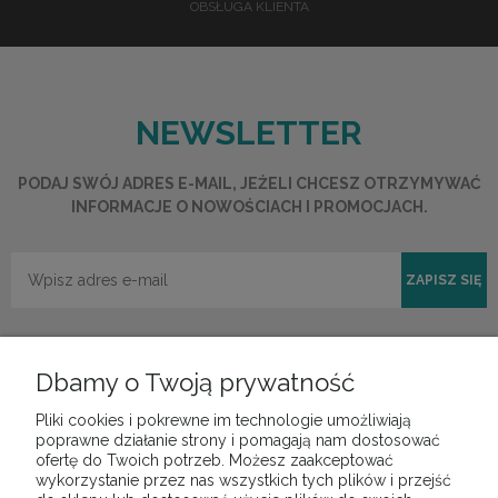
OBSŁUGA KLIENTA
NEWSLETTER
PODAJ SWÓJ ADRES E-MAIL, JEŻELI CHCESZ OTRZYMYWAĆ
INFORMACJE O NOWOŚCIACH I PROMOCJACH.
ZAPISZ SIĘ
Dbamy o Twoją prywatność
Pliki cookies i pokrewne im technologie umożliwiają
POMOC
poprawne działanie strony i pomagają nam dostosować
ofertę do Twoich potrzeb. Możesz zaakceptować
wykorzystanie przez nas wszystkich tych plików i przejść