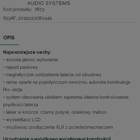
Kod produktu:
7873-
653AF_20191113080449
OPIS
Najważniejsze cechy:
• wysoka jakość wykonania
• napęd paskowy
• magnetyczne oddzielenie talerza od obudowy
• ramię oparte na pojedynczym sworzniu, autorska konstrukcja
Pro-Jecta
• system sterowania silnikiem zapewnia idealne kontrolowanie
prędkości talerza
• lakier w kolorze: czarny połysk, oliwkowy, mahoń
• wyświetlacz LCD
• możliwość podłączenia XLR z przedwzmacniaczem
Urządzenie o wyjątkowo wyrafinowaj konstrukcji