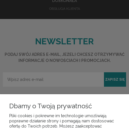
DOSKONAŁA
OBSŁUGA KLIENTA
NEWSLETTER
PODAJ SWÓJ ADRES E-MAIL, JEŻELI CHCESZ OTRZYMYWAĆ
INFORMACJE O NOWOŚCIACH I PROMOCJACH.
ZAPISZ SIĘ
Dbamy o Twoją prywatność
Pliki cookies i pokrewne im technologie umożliwiają
POMOC
poprawne działanie strony i pomagają nam dostosować
ofertę do Twoich potrzeb. Możesz zaakceptować