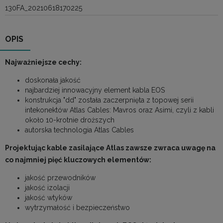
130FA_20210618170225
OPIS
Najważniejsze cechy:
doskonała jakość
najbardziej innowacyjny element kabla EOS
konstrukcja "dd" została zaczerpnięta z topowej serii
intekonektów Atlas Cables: Mavros oraz Asimi, czyli z kabli
około 10-krotnie droższych
autorska technologia Atlas Cables
Projektując kable zasilające Atlas zawsze zwraca uwagę na
co najmniej pięć kluczowych elementów:
jakość przewodników
jakość izolacji
jakość wtyków
wytrzymałość i bezpieczeństwo