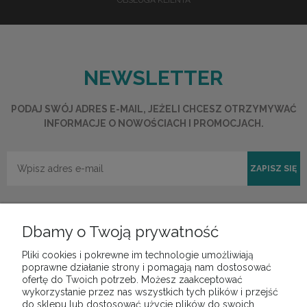
OBSŁUGA KLIENTA
NEWSLETTER
PODAJ SWÓJ ADRES E-MAIL, JEŻELI CHCESZ OTRZYMYWAĆ
INFORMACJE O NOWOŚCIACH I PROMOCJACH.
ZAPISZ SIĘ
Dbamy o Twoją prywatność
Pliki cookies i pokrewne im technologie umożliwiają
POMOC
poprawne działanie strony i pomagają nam dostosować
ofertę do Twoich potrzeb. Możesz zaakceptować
wykorzystanie przez nas wszystkich tych plików i przejść
do sklepu lub dostosować użycie plików do swoich