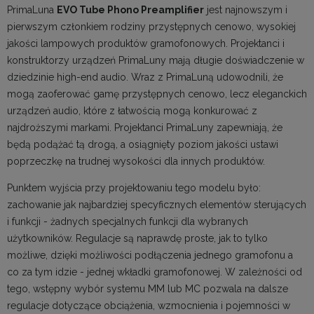
PrimaLuna
EVO Tube Phono Preamplifier
jest najnowszym i
pierwszym członkiem rodziny przystępnych cenowo, wysokiej
jakości lampowych produktów gramofonowych. Projektanci i
konstruktorzy urządzeń PrimaLuny mają długie doświadczenie w
dziedzinie high-end audio. Wraz z PrimaLuną udowodnili, że
mogą zaoferować gamę przystępnych cenowo, lecz eleganckich
urządzeń audio, które z łatwością mogą konkurować z
najdroższymi markami. Projektanci PrimaLuny zapewniają, że
będą podążać tą drogą, a osiągnięty poziom jakości ustawi
poprzeczkę na trudnej wysokości dla innych produktów.
Punktem wyjścia przy projektowaniu tego modelu było:
zachowanie jak najbardziej specyficznych elementów sterujących
i funkcji - żadnych specjalnych funkcji dla wybranych
użytkowników. Regulacje są naprawdę proste, jak to tylko
możliwe, dzięki możliwości podłączenia jednego gramofonu a
co za tym idzie - jednej wkładki gramofonowej. W zależności od
tego, wstępny wybór systemu MM lub MC pozwala na dalsze
regulacje dotyczące obciążenia, wzmocnienia i pojemności w