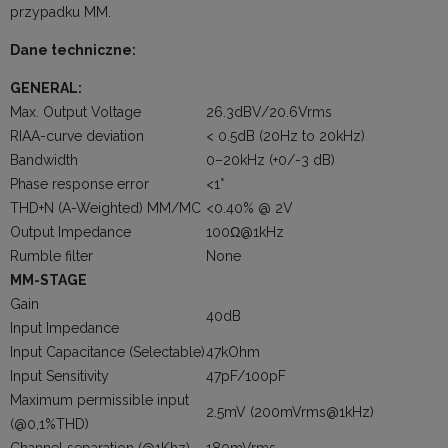
przypadku MM.
Dane techniczne:
GENERAL:
Max. Output Voltage
26.3dBV/20.6Vrms
RIAA-curve deviation
< 0.5dB (20Hz to 20kHz)
Bandwidth
0–20kHz (+0/-3 dB)
Phase response error
<1°
THD+N (A-Weighted) MM/MC
<0.40% @ 2V
Output Impedance
100Ω@1kHz
Rumble filter
None
MM-STAGE
Gain
40dB
Input Impedance
Input Capacitance (Selectable)
47kOhm
Input Sensitivity
47pF/100pF
Maximum permissible input
2.5mV (200mVrms@1kHz)
(@0,1%THD)
Channel separation (@1Khz)
180mVrms