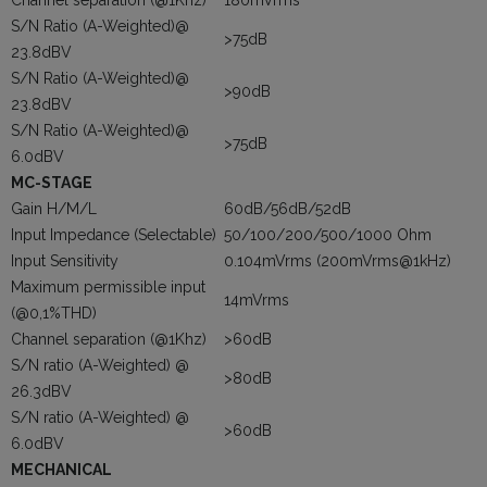
S/N Ratio (A-Weighted)@
>75dB
23.8dBV
S/N Ratio (A-Weighted)@
>90dB
23.8dBV
S/N Ratio (A-Weighted)@
>75dB
6.0dBV
MC-STAGE
Gain H/M/L
60dB/56dB/52dB
Input Impedance (Selectable)
50/100/200/500/1000 Ohm
Input Sensitivity
0.104mVrms (200mVrms@1kHz)
Maximum permissible input
14mVrms
(@0,1%THD)
Channel separation (@1Khz)
>60dB
S/N ratio (A-Weighted) @
>80dB
26.3dBV
S/N ratio (A-Weighted) @
>60dB
6.0dBV
MECHANICAL