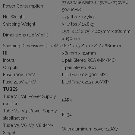
77Watt/86Watts (115VAC/230VAC,
Power Consumption
50/60Hz)
Net Weight
27.9 lbs / 12.7kg
Shipping Weight
34.7 lbs / 15.8kg
15.9" x 11" x 7.5" / 405mm x 280mm
Dimensions (L x W x H)
x 190mm
Shipping Dimensions (L x W x
18.4" x 15.2" x 12.2" / 468mm x
H)
385mm x 315mm
Inputs
1 pair Stereo RCA (MM/MC)
Outputs
1 pair Stereo RCA
Fuse 100V~120V
LittelFuse 0213001.MXP
Fuse 220V~240V
LittelFuse 0213.500MXP
TUBES
Tube V1, V4 (Power Supply,
5AR4
rectifier)
Tube V2, V3 (Power Supply,
EL34
stabilisation)
Tube V5, V6, V7, V8 (MM-
With aluminium cover 12AX7
Stage)