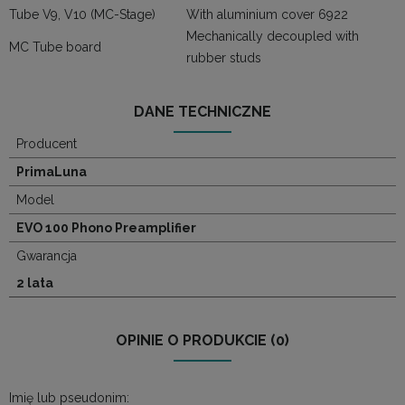
Tube V9, V10 (MC-Stage)
With aluminium cover 6922
Mechanically decoupled with
MC Tube board
rubber studs
DANE TECHNICZNE
Producent
PrimaLuna
Model
EVO 100 Phono Preamplifier
Gwarancja
2 lata
OPINIE O PRODUKCIE (0)
Imię lub pseudonim: