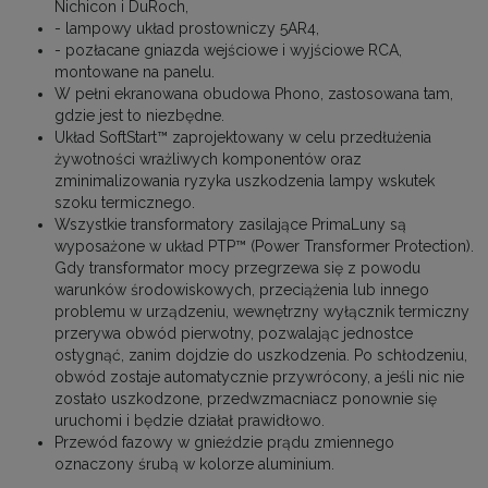
Nichicon i DuRoch,
- lampowy układ prostowniczy 5AR4,
- pozłacane gniazda wejściowe i wyjściowe RCA,
montowane na panelu.
W pełni ekranowana obudowa Phono, zastosowana tam,
gdzie jest to niezbędne.
Układ SoftStart™ zaprojektowany w celu przedłużenia
żywotności wrażliwych komponentów oraz
zminimalizowania ryzyka uszkodzenia lampy wskutek
szoku termicznego.
Wszystkie transformatory zasilające PrimaLuny są
wyposażone w układ PTP™ (Power Transformer Protection).
Gdy transformator mocy przegrzewa się z powodu
warunków środowiskowych, przeciążenia lub innego
problemu w urządzeniu, wewnętrzny wyłącznik termiczny
przerywa obwód pierwotny, pozwalając jednostce
ostygnąć, zanim dojdzie do uszkodzenia. Po schłodzeniu,
obwód zostaje automatycznie przywrócony, a jeśli nic nie
zostało uszkodzone, przedwzmacniacz ponownie się
uruchomi i będzie działał prawidłowo.
Przewód fazowy w gnieździe prądu zmiennego
oznaczony śrubą w kolorze aluminium.