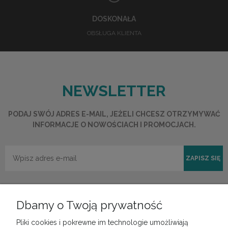
DOSKONAŁA
OBSŁUGA KLIENTA
NEWSLETTER
PODAJ SWÓJ ADRES E-MAIL, JEŻELI CHCESZ OTRZYMYWAĆ
INFORMACJE O NOWOŚCIACH I PROMOCJACH.
ZAPISZ SIĘ
Dbamy o Twoją prywatność
Pliki cookies i pokrewne im technologie umożliwiają