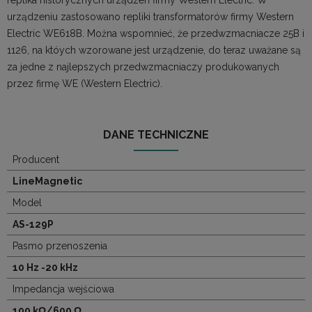
replika historycznych urządzeń firmy Western Electric. W
urządzeniu zastosowano repliki transformatorów firmy Western
Electric WE618B. Można wspomnieć, że przedwzmacniacze 25B i
1126, na któych wzorowane jest urządzenie, do teraz uważane są
za jedne z najlepszych przedwzmacniaczy produkowanych
przez firmę WE (Western Electric).
DANE TECHNICZNE
Producent
LineMagnetic
Model
AS-129P
Pasmo przenoszenia
10 Hz -20 kHz
Impedancja wejściowa
100 kΩ/600 Ω