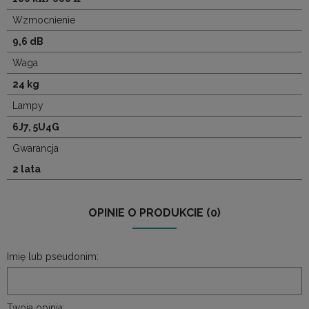
Wzmocnienie
9,6 dB
Waga
24 kg
Lampy
6J7, 5U4G
Gwarancja
2 lata
OPINIE O PRODUKCIE (0)
Imię lub pseudonim:
Twoja opinia: