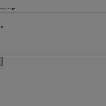
pseudonim:
ia: