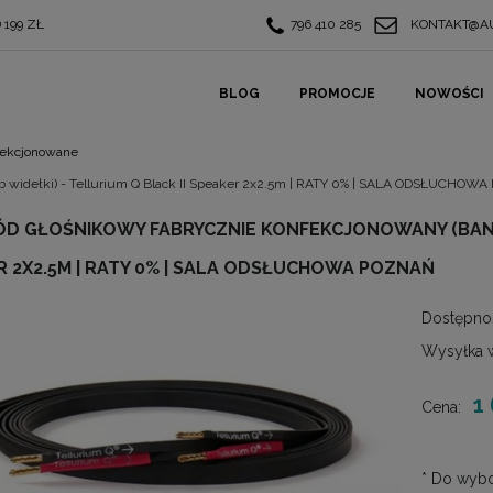
199 ZŁ
796 410 285
KONTAKT@AU
BLOG
PROMOCJE
NOWOŚCI
ekcjonowane
b widełki) - Tellurium Q Black II Speaker 2x2.5m | RATY 0% | SALA ODSŁUCHO
D GŁOŚNIKOWY FABRYCZNIE KONFEKCJONOWANY (BANANY
 2X2.5M | RATY 0% | SALA ODSŁUCHOWA POZNAŃ
Dostępno
Wysyłka 
1
Cena:
*
Do wybo