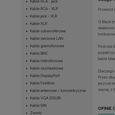
Kable RCA - jack
Kable RCA - XLR
Przewód g
Kable jack - XLR
Q Black b
Kable XLR
dealerom,
Kable subwooferowe
konkurowa
Kable sieciowe LAN
Kable gramofonowe
Podczas t
popatrzył
Kable BNC
kable kilk
Kable mikrofonowe
Kable słuchawkowe
Dlaczego 
Kable DisplayPort
Przez dług
Kable FireWire
jeszcze le
więcej, z 
Kable antenowe / koncentryczne
Kable VGA (DSUB)
Kable DIN
OPINIE 
Zworki