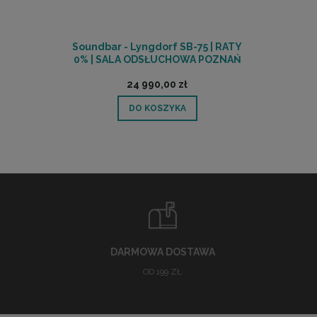
Soundbar - Lyngdorf SB-75 | RATY
0% | SALA ODSŁUCHOWA POZNAŃ
24 990,00 zł
DO KOSZYKA
DARMOWA DOSTAWA
OD 199 ZŁ