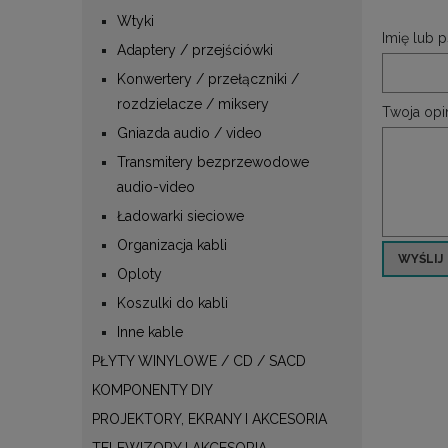
Wtyki
Imię lub 
Adaptery / przejściówki
Konwertery / przełączniki /
rozdzielacze / miksery
Twoja opin
Gniazda audio / video
Transmitery bezprzewodowe
audio-video
Ładowarki sieciowe
Organizacja kabli
WYŚLIJ
Oploty
Koszulki do kabli
Inne kable
PŁYTY WINYLOWE / CD / SACD
KOMPONENTY DIY
PROJEKTORY, EKRANY I AKCESORIA
TELEWIZORY I AKCESORIA