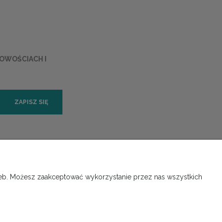
NOWOŚCIACH I
ZAPISZ SIĘ
ORMACJE
O NAS
rzeb. Możesz zaakceptować wykorzystanie przez nas wszystkich
 prywatności
Kontakt i dane firmy
Instalacje
O firmie