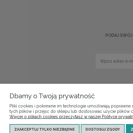
PODAJ SWÓJ 
Dbamy o Twoją prywatność
POMOC
MOJE K
Pliki cookies i pokrewne im technologie umożliwiają poprawne
tych plików i przejść do sklepu lub dostosować użycie plików d
Zwroty i reklamacje
Twoje zam
Więcej o plikach cookies przeczytasz w naszej Polityce prywatn
Regulamin
Ustawieni
Raty 0%
Przechow
ZAAKCEPTUJ TYLKO NIEZBĘDNE
DOSTOSUJ ZGODY
Z