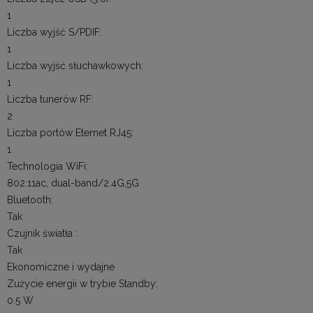
1
Liczba wyjść S/PDIF:
1
Liczba wyjść słuchawkowych:
1
Liczba tunerów RF:
2
Liczba portów Eternet RJ45:
1
Technologia WiFi:
802.11ac, dual-band/2.4G,5G
Bluetooth:
Tak
Czujnik światła :
Tak
Ekonomiczne i wydajne
Zużycie energii w trybie Standby:
0.5 W