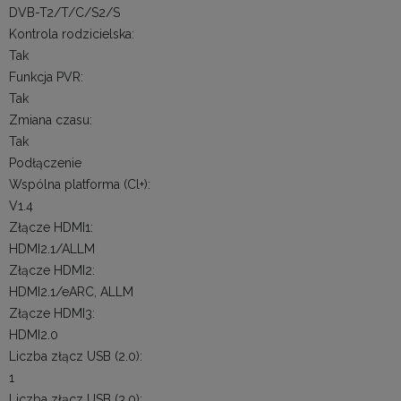
DVB-T2/T/C/S2/S
Kontrola rodzicielska:
Tak
Funkcja PVR:
Tak
Zmiana czasu:
Tak
Podłączenie
Wspólna platforma (Cl+):
V1.4
Złącze HDMI1:
HDMI2.1/ALLM
Złącze HDMI2:
HDMI2.1/eARC, ALLM
Złącze HDMI3:
HDMI2.0
Liczba złącz USB (2.0):
1
Liczba złącz USB (3.0):