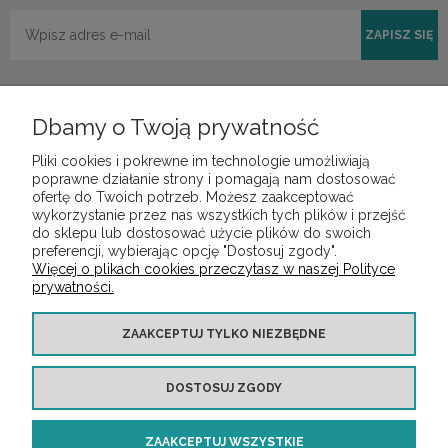
ZAPISZ SIĘ
Dbamy o Twoją prywatność
Pliki cookies i pokrewne im technologie umożliwiają
POMOC
poprawne działanie strony i pomagają nam dostosować
ofertę do Twoich potrzeb. Możesz zaakceptować
wykorzystanie przez nas wszystkich tych plików i przejść
do sklepu lub dostosować użycie plików do swoich
MOJE KONTO
preferencji, wybierając opcję "Dostosuj zgody".
Więcej o plikach cookies przeczytasz w naszej Polityce
prywatności.
PŁATNOŚCI I DOSTAWA
ZAAKCEPTUJ TYLKO NIEZBĘDNE
INFORMACJE
DOSTOSUJ ZGODY
O NAS
ZAAKCEPTUJ WSZYSTKIE