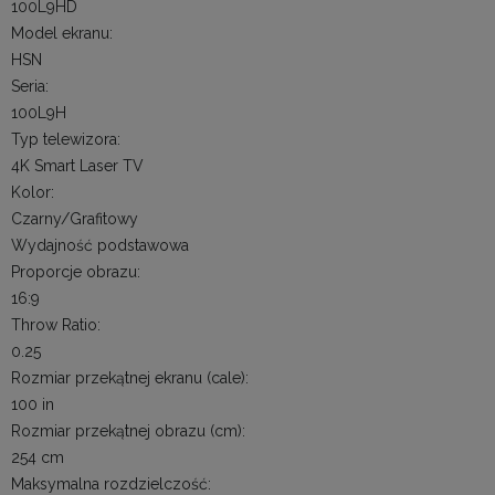
100L9HD
Model ekranu:
HSN
Seria:
100L9H
Typ telewizora:
4K Smart Laser TV
Kolor:
Czarny/Grafitowy
Wydajność podstawowa
Proporcje obrazu:
16:9
Throw Ratio:
0.25
Rozmiar przekątnej ekranu (cale):
100 in
Rozmiar przekątnej obrazu (cm):
254 cm
Maksymalna rozdzielczość: