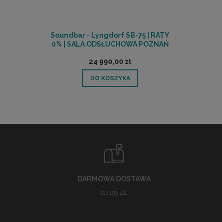
Soundbar - Lyngdorf SB-75 | RATY
0% | SALA ODSŁUCHOWA POZNAŃ
24 990,00 zł
DO KOSZYKA
DARMOWA DOSTAWA
OD 199 ZŁ