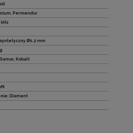
oil
inium, Permendur
0 kHz
syntetyczny Ø0.2 mm
0g
Samar, Kobalt
mN
nie: Diament