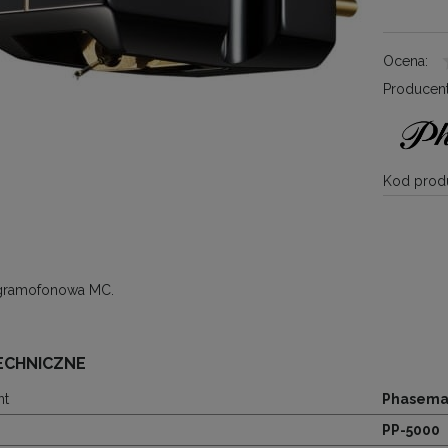
Ocena:
Producent
Kod produ
gramofonowa MC.
ECHNICZNE
nt
Phasema
PP-5000