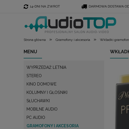
14-DNI NA ZWROT
DARMOWA DOSTAWA OD 
»
»
Strona główna
Gramofony i akcesoria
Wkładki gramofo
MENU
WKŁADK
WYPRZEDAŻ LETNIA
STEREO
KINO DOMOWE
KOLUMNY I GŁOŚNIKI
SŁUCHAWKI
MOBILNE AUDIO
PC AUDIO
GRAMOFONY I AKCESORIA