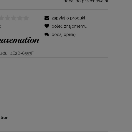
dodaj do przechowalni
zapytaj o produkt
:
poleć znajomemu
dodaj opinię
ktu:
4E2D-6553F
tion