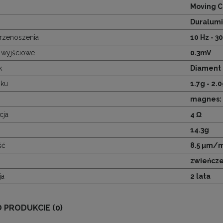
Moving C
Duralum
rzenoszenia
10 Hz - 3
 wyjściowe
0.3mV
k
Diament 
sku
1.7g - 2.
magnes: 
cja
4 Ω
14.3g
ść
8.5 µm/
zwieńcze
ja
2 lata
O PRODUKCIE (0)