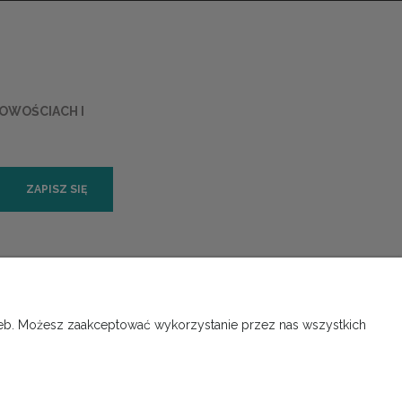
NOWOŚCIACH I
ZAPISZ SIĘ
ORMACJE
O NAS
rzeb. Możesz zaakceptować wykorzystanie przez nas wszystkich
 prywatności
Kontakt i dane firmy
Instalacje
O firmie