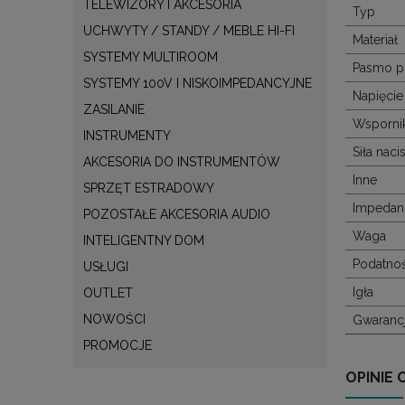
TELEWIZORY I AKCESORIA
Typ
UCHWYTY / STANDY / MEBLE HI-FI
Materiał
SYSTEMY MULTIROOM
Pasmo p
SYSTEMY 100V I NISKOIMPEDANCYJNE
Napięcie
ZASILANIE
Wsporni
INSTRUMENTY
Siła naci
AKCESORIA DO INSTRUMENTÓW
Inne
SPRZĘT ESTRADOWY
Impedan
POZOSTAŁE AKCESORIA AUDIO
Waga
INTELIGENTNY DOM
Podatno
USŁUGI
Igła
OUTLET
NOWOŚCI
Gwaranc
PROMOCJE
OPINIE 