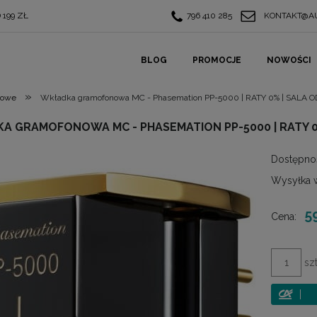
199 ZŁ
796 410 285
KONTAKT@AU
BLOG
PROMOCJE
NOWOŚCI
»
nowe
Wkładka gramofonowa MC - Phasemation PP-5000 | RATY 0% | SA
A GRAMOFONOWA MC - PHASEMATION PP-5000 | RATY 
Dostępno
Wysyłka 
5
Cena:
szt