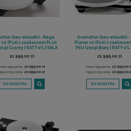
ofon (bez wkładki) - Rega
Gramofon (bez wkładki) -
 10 (P10) z zasilaczem PL10
Planar 10 (P10) z zasilacz
019) Czarny | RATY 0% | SALA
PSU (2019) Biały | RATY 0% 
ODSŁUCHOWA POZNAŃ
ODSŁUCHOWA POZNA
21 999,00 zł
21 999,00 zł
ena regularna:
22 999,00 zł
Cena regularna:
22 999,00 
Najniższa cena:
22 999,00 zł
Najniższa cena:
22 999,00 z
DO KOSZYKA
DO KOSZYKA