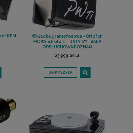
ect RPM
Wkładka gramofonowa - Ortofon
MC Windfeld Ti | RATY 0% | SALA
ODSŁUCHOWA POZNAŃ
23 999,00 zł
DO KOSZYKA