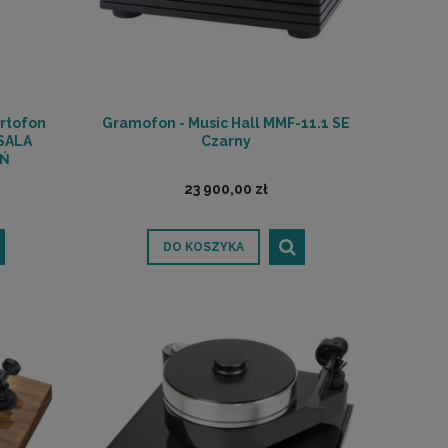
rtofon
Gramofon - Music Hall MMF-11.1 SE
 SALA
Czarny
Ń
23 900,00 zł
DO KOSZYKA