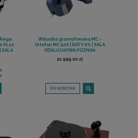
 Rega
Wkładka gramofonowa MC -
em PL10
Ortofon MC 90X | RATY 0% | SALA
| SALA
ODSŁUCHOWA POZNAŃ
Ń
21 999,00 zł
zł
ł
DO KOSZYKA