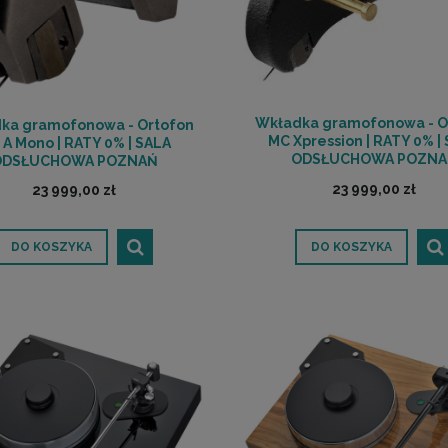
Wkładka gramofonowa - O
ka gramofonowa - Ortofon
MC Xpression | RATY 0% |
A Mono | RATY 0% | SALA
ODSŁUCHOWA POZNA
ODSŁUCHOWA POZNAŃ
23 999,00 zł
23 999,00 zł
DO KOSZYKA
DO KOSZYKA