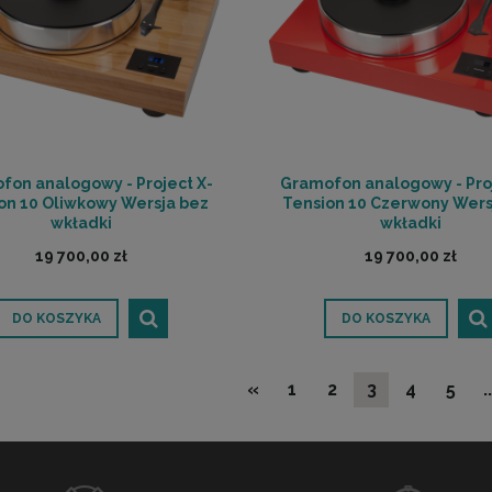
fon analogowy - Project X-
Gramofon analogowy - Proj
on 10 Oliwkowy Wersja bez
Tension 10 Czerwony Wers
wkładki
wkładki
19 700,00 zł
19 700,00 zł
DO KOSZYKA
DO KOSZYKA
«
1
2
3
4
5
..