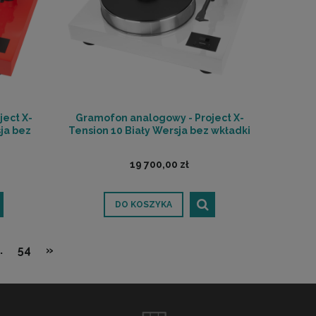
ect X-
Gramofon analogowy - Project X-
ja bez
Tension 10 Biały Wersja bez wkładki
19 700,00 zł
DO KOSZYKA
.
54
»