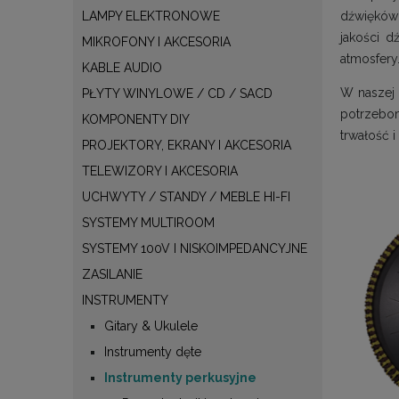
LAMPY ELEKTRONOWE
dźwięków 
jakości d
MIKROFONY I AKCESORIA
atmosfery
KABLE AUDIO
W naszej 
PŁYTY WINYLOWE / CD / SACD
potrzebom
KOMPONENTY DIY
trwałość 
PROJEKTORY, EKRANY I AKCESORIA
TELEWIZORY I AKCESORIA
UCHWYTY / STANDY / MEBLE HI-FI
SYSTEMY MULTIROOM
SYSTEMY 100V I NISKOIMPEDANCYJNE
ZASILANIE
INSTRUMENTY
Gitary & Ukulele
Instrumenty dęte
Instrumenty perkusyjne