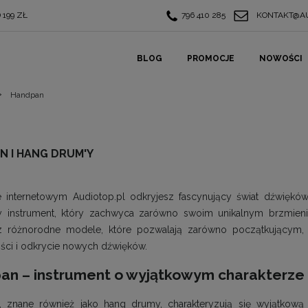
199 ZŁ
796 410 285
KONTAKT@AU
BLOG
PROMOCJE
NOWOŚCI
»
Handpan
N I HANG DRUM'Y
 internetowym Audiotop.pl odkryjesz fascynujący świat dźwiękó
y instrument, który zachwyca zarówno swoim unikalnym brzmieni
sz różnorodne modele, które pozwalają zarówno początkującym
ści i odkrycie nowych dźwięków.
an – instrument o wyjątkowym charakterze
 znane również jako hang drumy, charakteryzują się wyjątkową 