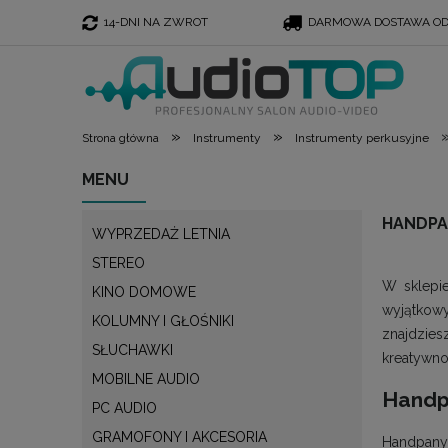
14-DNI NA ZWROT
DARMOWA DOSTAWA OD 
»
»
Strona główna
Instrumenty
Instrumenty perkusyjne
MENU
HANDPA
WYPRZEDAŻ LETNIA
STEREO
W sklepie
KINO DOMOWE
wyjątkow
KOLUMNY I GŁOŚNIKI
znajdzie
SŁUCHAWKI
kreatywno
MOBILNE AUDIO
Handp
PC AUDIO
GRAMOFONY I AKCESORIA
Handpany,