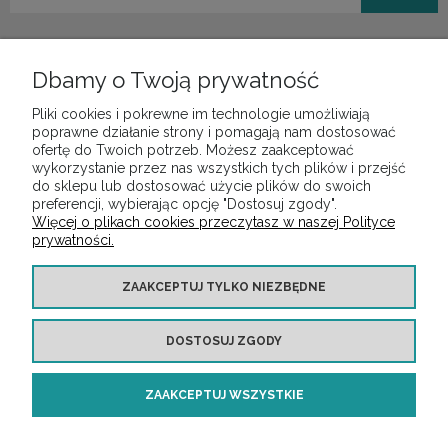
Dbamy o Twoją prywatność
Pliki cookies i pokrewne im technologie umożliwiają
POMOC
poprawne działanie strony i pomagają nam dostosować
ofertę do Twoich potrzeb. Możesz zaakceptować
wykorzystanie przez nas wszystkich tych plików i przejść
do sklepu lub dostosować użycie plików do swoich
MOJE KONTO
preferencji, wybierając opcję "Dostosuj zgody".
Więcej o plikach cookies przeczytasz w naszej Polityce
prywatności.
PŁATNOŚCI I DOSTAWA
ZAAKCEPTUJ TYLKO NIEZBĘDNE
INFORMACJE
DOSTOSUJ ZGODY
O NAS
ZAAKCEPTUJ WSZYSTKIE
Copyright ©
https://audiotop.pl/
Wszelkie prawa zastrzeżone