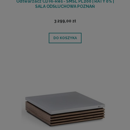
Odtwarzacz CD Hi-Res - SMSL PL200 | RATY 0% |
SALA ODSŁUCHOWA POZNAŃ
3 299,00 zł
DO KOSZYKA