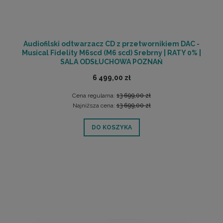
Audiofilski odtwarzacz CD z przetwornikiem DAC -
Musical Fidelity M6scd (M6 scd) Srebrny | RATY 0% |
SALA ODSŁUCHOWA POZNAŃ
6 499,00 zł
Cena regularna:
13 699,00 zł
Najniższa cena:
13 699,00 zł
DO KOSZYKA