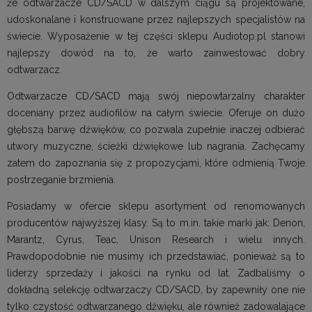
że odtwarzacze CD/SACD w dalszym ciągu są projektowane,
udoskonalane i konstruowane przez najlepszych specjalistów na
świecie. Wyposażenie w tej części sklepu Audiotop.pl stanowi
najlepszy dowód na to, że warto zainwestować dobry
odtwarzacz.
Odtwarzacze CD/SACD mają swój niepowtarzalny charakter
doceniany przez audiofilów na całym świecie. Oferuje on dużo
głębszą barwę dźwięków, co pozwala zupełnie inaczej odbierać
utwory muzyczne, ścieżki dźwiękowe lub nagrania. Zachęcamy
zatem do zapoznania się z propozycjami, które odmienią Twoje
postrzeganie brzmienia.
Posiadamy w ofercie sklepu asortyment od renomowanych
producentów najwyższej klasy. Są to m.in. takie marki jak: Denon,
Marantz, Cyrus, Teac, Unison Research i wielu innych.
Prawdopodobnie nie musimy ich przedstawiać, ponieważ są to
liderzy sprzedaży i jakości na rynku od lat. Zadbaliśmy o
dokładną selekcję odtwarzaczy CD/SACD, by zapewniły one nie
tylko czystość odtwarzanego dźwięku, ale również zadowalające