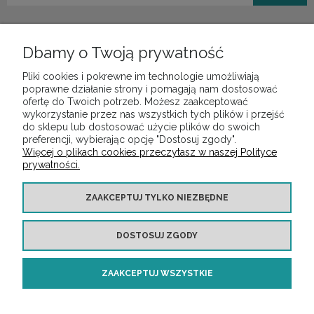
Dbamy o Twoją prywatność
Pliki cookies i pokrewne im technologie umożliwiają
POMOC
poprawne działanie strony i pomagają nam dostosować
ofertę do Twoich potrzeb. Możesz zaakceptować
wykorzystanie przez nas wszystkich tych plików i przejść
do sklepu lub dostosować użycie plików do swoich
MOJE KONTO
preferencji, wybierając opcję "Dostosuj zgody".
Więcej o plikach cookies przeczytasz w naszej Polityce
prywatności.
PŁATNOŚCI I DOSTAWA
ZAAKCEPTUJ TYLKO NIEZBĘDNE
INFORMACJE
DOSTOSUJ ZGODY
O NAS
ZAAKCEPTUJ WSZYSTKIE
Copyright ©
https://audiotop.pl/
Wszelkie prawa zastrzeżone