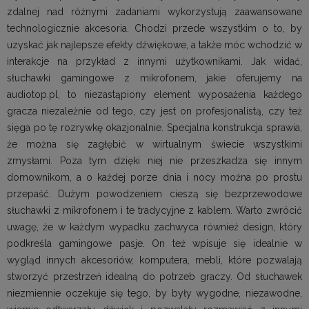
zdalnej nad różnymi zadaniami wykorzystują zaawansowane
technologicznie akcesoria. Chodzi przede wszystkim o to, by
uzyskać jak najlepsze efekty dźwiękowe, a także móc wchodzić w
interakcje na przykład z innymi użytkownikami. Jak widać,
słuchawki gamingowe z mikrofonem, jakie oferujemy na
audiotop.pl, to niezastąpiony element wyposażenia każdego
gracza niezależnie od tego, czy jest on profesjonalistą, czy też
sięga po tę rozrywkę okazjonalnie. Specjalna konstrukcja sprawia,
że można się zagłębić w wirtualnym świecie wszystkimi
zmysłami. Poza tym dzięki niej nie przeszkadza się innym
domownikom, a o każdej porze dnia i nocy można po prostu
przepaść. Dużym powodzeniem cieszą się bezprzewodowe
słuchawki z mikrofonem i te tradycyjne z kablem. Warto zwrócić
uwagę, że w każdym wypadku zachwyca również design, który
podkreśla gamingowe pasje. On też wpisuje się idealnie w
wygląd innych akcesoriów, komputera, mebli, które pozwalają
stworzyć przestrzeń idealną do potrzeb graczy. Od słuchawek
niezmiennie oczekuje się tego, by były wygodne, niezawodne,