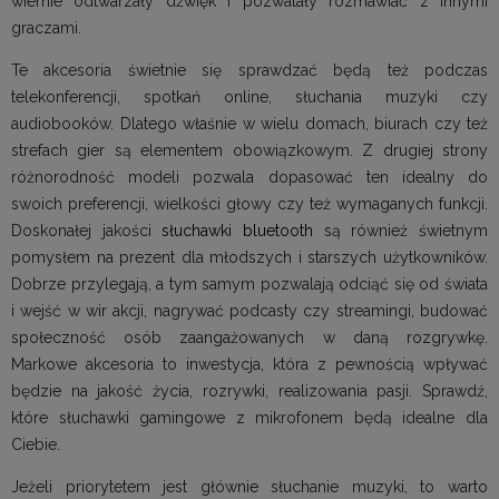
wiernie odtwarzały dźwięk i pozwalały rozmawiać z innymi
graczami.
Te akcesoria świetnie się sprawdzać będą też podczas
telekonferencji, spotkań online, słuchania muzyki czy
audiobooków. Dlatego właśnie w wielu domach, biurach czy też
strefach gier są elementem obowiązkowym. Z drugiej strony
różnorodność modeli pozwala dopasować ten idealny do
swoich preferencji, wielkości głowy czy też wymaganych funkcji.
Doskonałej jakości
słuchawki bluetooth
są również świetnym
pomysłem na prezent dla młodszych i starszych użytkowników.
Dobrze przylegają, a tym samym pozwalają odciąć się od świata
i wejść w wir akcji, nagrywać podcasty czy streamingi, budować
społeczność osób zaangażowanych w daną rozgrywkę.
Markowe akcesoria to inwestycja, która z pewnością wpływać
będzie na jakość życia, rozrywki, realizowania pasji. Sprawdź,
które słuchawki gamingowe z mikrofonem będą idealne dla
Ciebie.
Jeżeli priorytetem jest głównie słuchanie muzyki, to warto