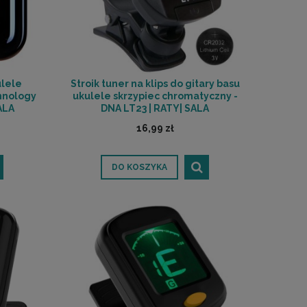
ulele
Stroik tuner na klips do gitary basu
chnology
ukulele skrzypiec chromatyczny -
ALA
DNA LT23 | RATY| SALA
Ń
ODSŁUCHOWA POZNAŃ
16,99 zł
DO KOSZYKA