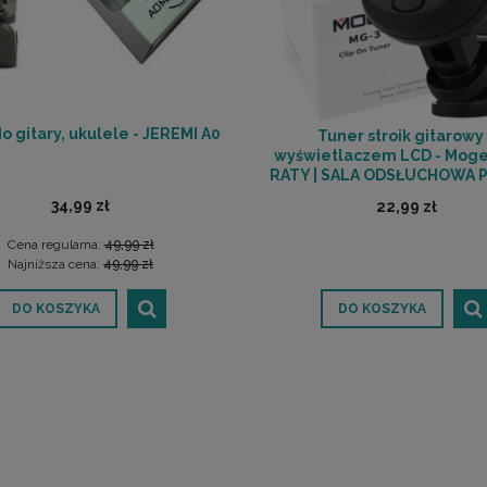
o gitary, ukulele - JEREMI A0
Tuner stroik gitarowy
wyświetlaczem LCD - Moge
RATY | SALA ODSŁUCHOWA
34,99 zł
22,99 zł
Cena regularna:
49,99 zł
Najniższa cena:
49,99 zł
DO KOSZYKA
DO KOSZYKA