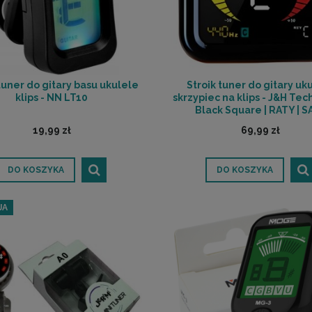
tuner do gitary basu ukulele
Stroik tuner do gitary uk
klips - NN LT10
skrzypiec na klips - J&H Te
Black Square | RATY | S
ODSŁUCHOWA POZNA
19,99 zł
69,99 zł
DO KOSZYKA
DO KOSZYKA
JA