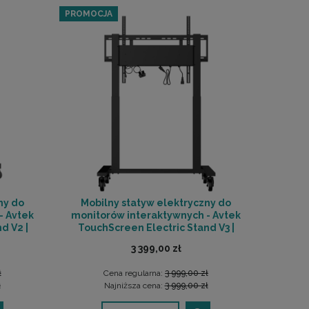
PROMOCJA
ny do
Mobilny statyw elektryczny do
- Avtek
monitorów interaktywnych - Avtek
d V2 |
TouchScreen Electric Stand V3 |
HOWA
RATY 0% | SALA ODSŁUCHOWA
3 399,00 zł
POZNAŃ
ł
Cena regularna:
3 999,00 zł
ł
Najniższa cena:
3 999,00 zł