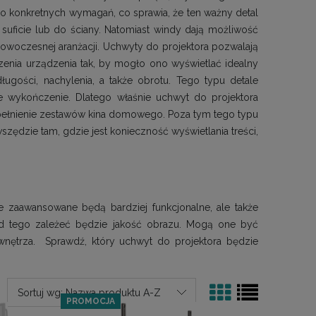
 konkretnych wymagań, co sprawia, że ten ważny detal
suficie lub do ściany. Natomiast windy dają możliwość
woczesnej aranżacji. Uchwyty do projektora pozwalają
enia urządzenia tak, by mogło ono wyświetlać idealny
ługości, nachylenia, a także obrotu. Tego typu detale
e wykończenie. Dlatego właśnie uchwyt do projektora
dopełnienie zestawów kina domowego. Poza tym tego typu
zędzie tam, gdzie jest konieczność wyświetlania treści,
 zaawansowane będą bardziej funkcjonalne, ale także
 od tego zależeć będzie jakość obrazu. Mogą one być
 wnętrza. Sprawdź, który uchwyt do projektora będzie
Sortuj wg:
Nazwa produktu A-Z
PROMOCJA