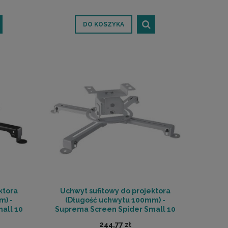
DO KOSZYKA
ktora
Uchwyt sufitowy do projektora
m) -
(Długość uchwytu 100mm) -
all 10
Suprema Screen Spider Small 10
UCHOWA
White | RATY | SALA ODSŁUCHOWA
244,77 zł
POZNAŃ