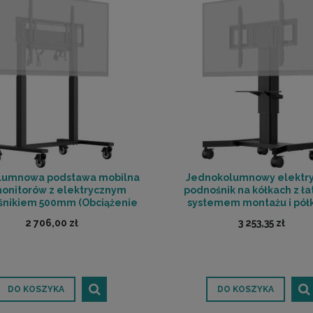
lumnowa podstawa mobilna
Jednokolumnowy elektr
onitorów z elektrycznym
podnośnik na kółkach z ł
śnikiem 500mm (Obciążenie
systemem montażu i pół
kg) - IIYAMA MD CAR2011-B1 |
laptopa - IIYAMA MD CAR10
2 706,00 zł
3 253,35 zł
Y 0% | SALA ODSŁUCHOWA
RATY 0% | SALA ODSŁUC
POZNAŃ
POZNAŃ
DO KOSZYKA
DO KOSZYKA