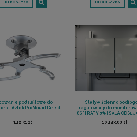
DO KOSZYKA
DO KOSZYKA
cowanie podsufitowe do
Statyw ścienno podłog
tora - Avtek ProMount Direct
regulowany do monitorów
86" | RATY 0% | SALA ODS
POZNAŃ
142,31 zł
10 443,00 zł