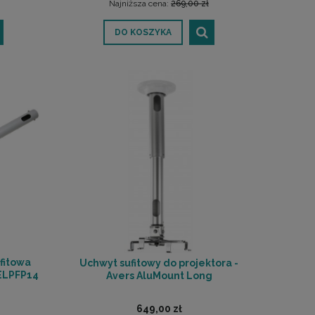
Najniższa cena:
269,00 zł
DO KOSZYKA
fitowa
Uchwyt sufitowy do projektora -
 ELPFP14
Avers AluMount Long
649,00 zł