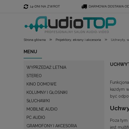
14-DNI NA ZWROT
DARMOWA DOSTAWA OD 
»
»
Strona główna
Projektory, ekrany i akcesoria
Uchwyty, 
MENU
UCHWYT
WYPRZEDAŻ LETNIA
STEREO
Funkcjona
KINO DOMOWE
każdym wa
KOLUMNY I GŁOŚNIKI
być odpow
SŁUCHAWKI
Uchwyt
MOBILNE AUDIO
PC AUDIO
Poza tym 
GRAMOFONY I AKCESORIA
jest mult