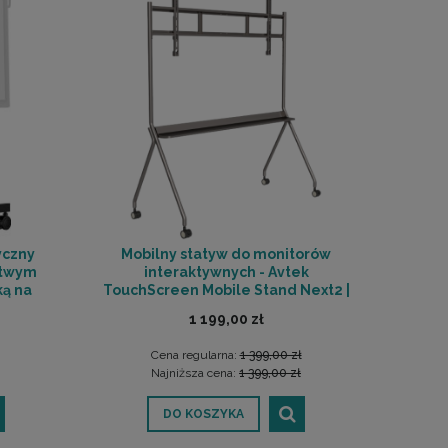
yczny
Mobilny statyw do monitorów
atwym
interaktywnych - Avtek
ką na
TouchScreen Mobile Stand Next2 |
21-B1 |
RATY 0% | SALA ODSŁUCHOWA
1 199,00 zł
HOWA
POZNAŃ
Cena regularna:
1 399,00 zł
Najniższa cena:
1 399,00 zł
DO KOSZYKA