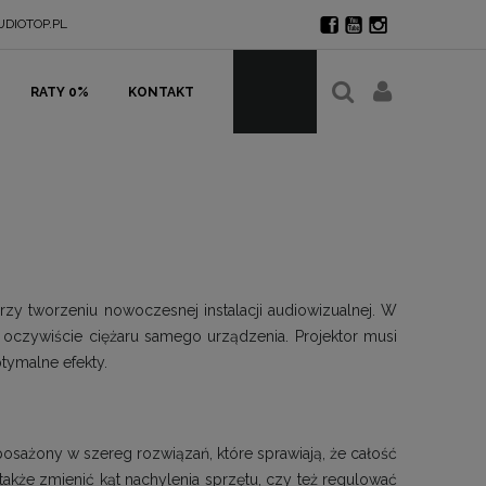
DIOTOP.PL
RATY 0%
KONTAKT
y tworzeniu nowoczesnej instalacji audiowizualnej. W
czywiście ciężaru samego urządzenia. Projektor musi
tymalne efekty.
yposażony w szereg rozwiązań, które sprawiają, że całość
także zmienić kąt nachylenia sprzętu, czy też regulować