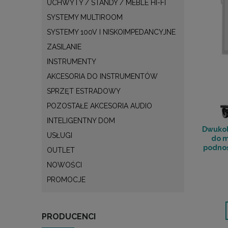
UCHWYTY / STANDY / MEBLE HI-FI
SYSTEMY MULTIROOM
SYSTEMY 100V I NISKOIMPEDANCYJNE
ZASILANIE
INSTRUMENTY
AKCESORIA DO INSTRUMENTÓW
SPRZĘT ESTRADOWY
POZOSTAŁE AKCESORIA AUDIO
INTELIGENTNY DOM
Dwuko
USŁUGI
do m
podno
OUTLET
do 80 
NOWOŚCI
RAT
PROMOCJE
PRODUCENCI