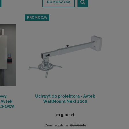
DO KOSZYKA
PROMOCJA
owy
Uchwyt do projektora - Avtek
 Avtek
WallMount Next 1200
ŁUCHOWA
219,00 zł
Cena regularna:
269,00 zł