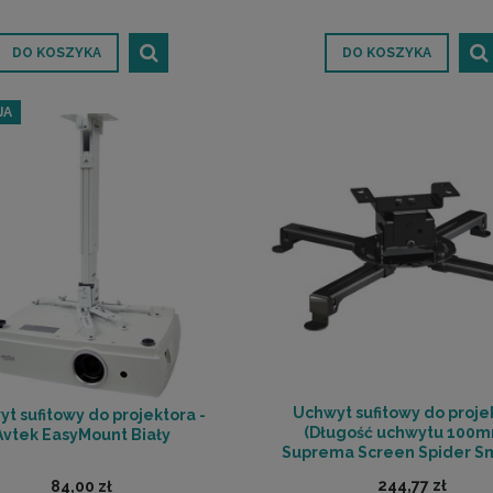
DO KOSZYKA
DO KOSZYKA
JA
Uchwyt sufitowy do proje
t sufitowy do projektora -
(Długość uchwytu 100m
Avtek EasyMount Biały
Suprema Screen Spider Sm
Black | RATY | SALA ODSŁ
244,77 zł
84,00 zł
POZNAŃ