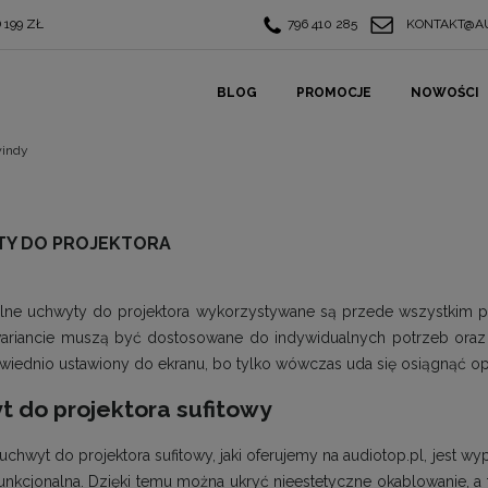
199 ZŁ
796 410 285
KONTAKT@AU
BLOG
PROMOCJE
NOWOŚCI
windy
Y DO PROJEKTORA
lne uchwyty do projektora wykorzystywane są przede wszystkim prz
riancie muszą być dostosowane do indywidualnych potrzeb oraz o
iednio ustawiony do ekranu, bo tylko wówczas uda się osiągnąć op
 do projektora sufitowy
uchwyt do projektora sufitowy, jaki oferujemy na audiotop.pl, jest w
ifunkcjonalna. Dzięki temu można ukryć nieestetyczne okablowanie, a 