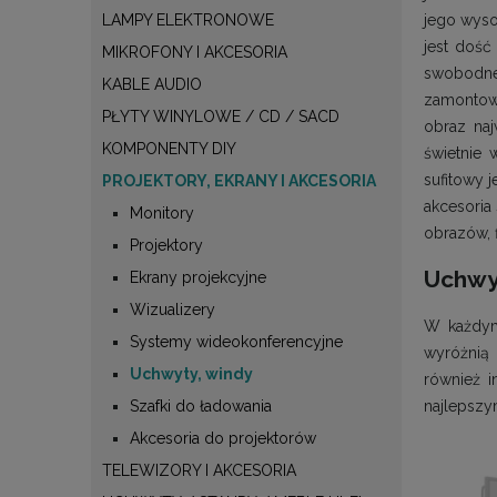
LAMPY ELEKTRONOWE
jego wyso
jest dość
MIKROFONY I AKCESORIA
swobodneg
KABLE AUDIO
zamontowa
PŁYTY WINYLOWE / CD / SACD
obraz naj
KOMPONENTY DIY
świetnie 
sufitowy 
PROJEKTORY, EKRANY I AKCESORIA
akcesoria
Monitory
obrazów, 
Projektory
Uchwyt
Ekrany projekcyjne
Wizualizery
W każdym 
Systemy wideokonferencyjne
wyróżnią 
Uchwyty, windy
również i
najlepszy
Szafki do ładowania
Akcesoria do projektorów
TELEWIZORY I AKCESORIA