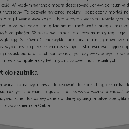
kość. W każdym wariancie można dostosować uchwyt do rzutnika do
 uniwersalny. To pozwala wykonać stabilny i bezpieczny montaż na 
o regulowania wysokości, a tym samym stworzenia rewelacyjnej no
ć sprzęt wszędzie tam, gdzie nie ma możliwości innego umieszcz
wyższej jakości. W wielu wariantach te akcesoria mają regulację d
wyglądają. Są również niezwykle funkcjonalne i mają nowoczesn
jest wybierany do przestrzeni mieszkalnych i stanowi rewelacyjne 
 są niezastąpione w salach konferencyjnych czy wykładowych oraz ws
filmów z komputera czy też innych urządzeń multimedialnych.
 do rzutnika
wariancie należy uchwyt dopasować do konkretnego rzutnika. Te
się różnymi stopniami regulacji. To niezwykle ważne, ponieważ
ndywidualnie dostosowywane do danej sytuacji, a także specyfiki
m rozwiązaniem dla Ciebie.