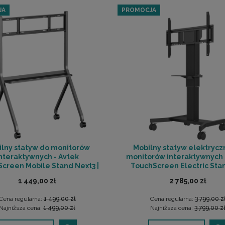
JA
PROMOCJA
ilny statyw do monitorów
Mobilny statyw elektrycz
nteraktywnych - Avtek
monitorów interaktywnych 
creen Mobile Stand Next3 |
TouchScreen Electric Stan
Y 0% | SALA ODSŁUCHOWA
RATY 0% | SALA ODSŁUC
1 449,00 zł
2 785,00 zł
POZNAŃ
POZNAŃ
Cena regularna:
1 499,00 zł
Cena regularna:
3 799,00 z
Najniższa cena:
1 499,00 zł
Najniższa cena:
3 799,00 z