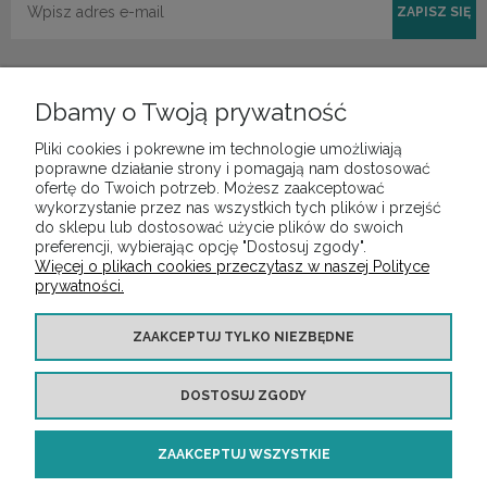
ZAPISZ SIĘ
Dbamy o Twoją prywatność
Pliki cookies i pokrewne im technologie umożliwiają
POMOC
poprawne działanie strony i pomagają nam dostosować
ofertę do Twoich potrzeb. Możesz zaakceptować
wykorzystanie przez nas wszystkich tych plików i przejść
do sklepu lub dostosować użycie plików do swoich
MOJE KONTO
preferencji, wybierając opcję "Dostosuj zgody".
Więcej o plikach cookies przeczytasz w naszej Polityce
prywatności.
PŁATNOŚCI I DOSTAWA
ZAAKCEPTUJ TYLKO NIEZBĘDNE
INFORMACJE
DOSTOSUJ ZGODY
O NAS
ZAAKCEPTUJ WSZYSTKIE
Copyright ©
https://audiotop.pl/
Wszelkie prawa zastrzeżone