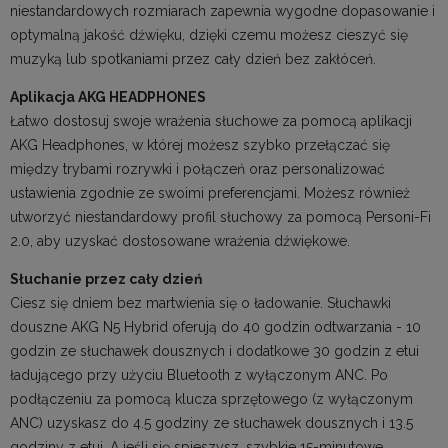
niestandardowych rozmiarach zapewnia wygodne dopasowanie i
optymalną jakość dźwięku, dzięki czemu możesz cieszyć się
muzyką lub spotkaniami przez cały dzień bez zakłóceń.
Aplikacja AKG HEADPHONES
Łatwo dostosuj swoje wrażenia słuchowe za pomocą aplikacji
AKG Headphones, w której możesz szybko przełączać się
między trybami rozrywki i połączeń oraz personalizować
ustawienia zgodnie ze swoimi preferencjami. Możesz również
utworzyć niestandardowy profil słuchowy za pomocą Personi-Fi
2.0, aby uzyskać dostosowane wrażenia dźwiękowe.
Słuchanie przez cały dzień
Ciesz się dniem bez martwienia się o ładowanie. Słuchawki
douszne AKG N5 Hybrid oferują do 40 godzin odtwarzania - 10
godzin ze słuchawek dousznych i dodatkowe 30 godzin z etui
ładującego przy użyciu Bluetooth z wyłączonym ANC. Po
podłączeniu za pomocą klucza sprzętowego (z wyłączonym
ANC) uzyskasz do 4.5 godziny ze słuchawek dousznych i 13.5
godziny z etui. A jeśli się spieszysz, szybkie 15-minutowe