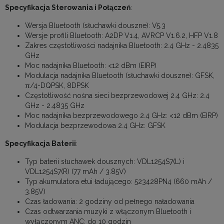
Specyfikacja Sterowania i Połączeń
:
Wersja Bluetooth (słuchawki douszne): V5.3
Wersje profili Bluetooth: A2DP V1.4, AVRCP V1.6.2, HFP V1.8
Zakres częstotliwości nadajnika Bluetooth: 2.4 GHz - 2.4835
GHz
Moc nadajnika Bluetooth: <12 dBm (EIRP)
Modulacja nadajnika Bluetooth (słuchawki douszne): GFSK,
π/4-DQPSK, 8DPSK
Częstotliwość nośna sieci bezprzewodowej 2.4 GHz: 2.4
GHz - 2.4835 GHz
Moc nadajnika bezprzewodowego 2.4 GHz: <12 dBm (EIRP)
Modulacja bezprzewodowa 2.4 GHz: GFSK
Specyfikacja Baterii
:
Typ baterii słuchawek dousznych: VDL1254S7(L) i
VDL1254S7(R) (77 mAh / 3.85V)
Typ akumulatora etui ładującego: 523428PN4 (660 mAh /
3.85V)
Czas ładowania: 2 godziny od pełnego naładowania
Czas odtwarzania muzyki z włączonym Bluetooth i
wyłączonym ANC: do 10 godzin