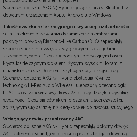
podczas podłączania wielu urządzeń.
Słuchawki douszne AKG N5 Hybrid łączą się przez Bluetooth z
dowolnym urządzeniem Apple, Android lub Windows.
Jakość dźwięku referencyjnego o wysokiej rozdzielczości
10-milimetrowe przetworniki dynamiczne z membranami
pokrytymi powłoką Diamond-Like Carbon (DLC) zapewniają
szerokie spektrum dźwięku z wyjątkowymi szczegółami i
zakresem dynamiki. Ciesz się bogatym, precyzyjnym basem,
krystalicznie czystym wokalem i żywymi wysokimi tonami z
ultraniskim zniekształceniem i szybką reakcją przejściową.
Słuchawki douszne AKG N5 Hybrid obsługują również
technologię Hi-Res Audio Wireless , ulepszoną o technologię
LDAC , która zapewnia wyjątkowy 24-bitowy dźwięk o wysokiej
wydajności. Ciesz się dźwiękiem o oszałamiającej czystości,
zbliżającym Cię bardziej niż kiedykolwiek do dźwięku studyjnego.
Wciągający dźwięk przestrzenny AKG
Słuchawki douszne AKG N5 Hybrid zapewniają potężny dźwięk
AKG Reference Sound, jednocześnie przekształcając dowolną