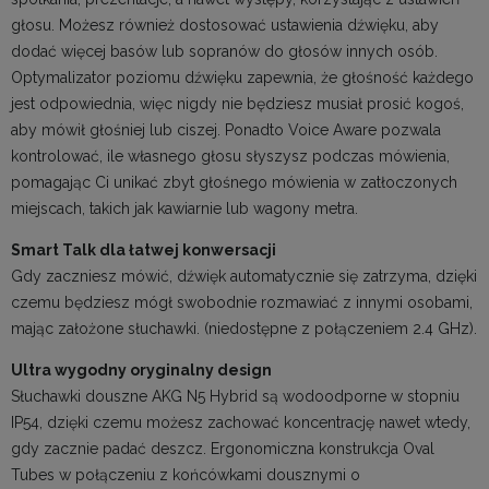
głosu. Możesz również dostosować ustawienia dźwięku, aby
dodać więcej basów lub sopranów do głosów innych osób.
Optymalizator poziomu dźwięku zapewnia, że głośność każdego
jest odpowiednia, więc nigdy nie będziesz musiał prosić kogoś,
aby mówił głośniej lub ciszej. Ponadto Voice Aware pozwala
kontrolować, ile własnego głosu słyszysz podczas mówienia,
pomagając Ci unikać zbyt głośnego mówienia w zatłoczonych
miejscach, takich jak kawiarnie lub wagony metra.
Smart Talk dla łatwej konwersacji
Gdy zaczniesz mówić, dźwięk automatycznie się zatrzyma, dzięki
czemu będziesz mógł swobodnie rozmawiać z innymi osobami,
mając założone słuchawki. (niedostępne z połączeniem 2.4 GHz).
Ultra wygodny oryginalny design
Słuchawki douszne AKG N5 Hybrid są wodoodporne w stopniu
IP54, dzięki czemu możesz zachować koncentrację nawet wtedy,
gdy zacznie padać deszcz. Ergonomiczna konstrukcja Oval
Tubes w połączeniu z końcówkami dousznymi o