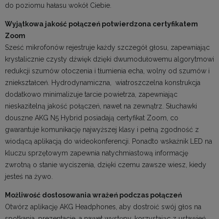
do poziomu hałasu wokół Ciebie.
Wyjątkowa jakość połączeń potwierdzona certyfikatem
Zoom
Sześć mikrofonów rejestruje każdy szczegół głosu, zapewniając
krystalicznie czysty dźwięk dzięki dwumodułowemu algorytmowi
redukcji szumów otoczenia i tłumienia echa, wolny od szumów i
zniekształceń. Hydrodynamiczna, wiatroszczelna konstrukcja
dodatkowo minimalizuje tarcie powietrza, zapewniając
nieskazitelną jakość połączeń, nawet na zewnątrz. Słuchawki
douszne AKG N5 Hybrid posiadają certyfikat Zoom, co
gwarantuje komunikację najwyższej klasy i pełną zgodność z
wiodącą aplikacją do wideokonferencji. Ponadto wskaźnik LED na
kluczu sprzętowym zapewnia natychmiastową informację
zwrotną o stanie wyciszenia, dzięki czemu zawsze wiesz, kiedy
jesteś na żywo.
Możliwość dostosowania wrażeń podczas połączeń
Otwórz aplikację AKG Headphones, aby dostroić swój głos na
spotkania, prezentacje, a nawet występy, korzystając z ustawień