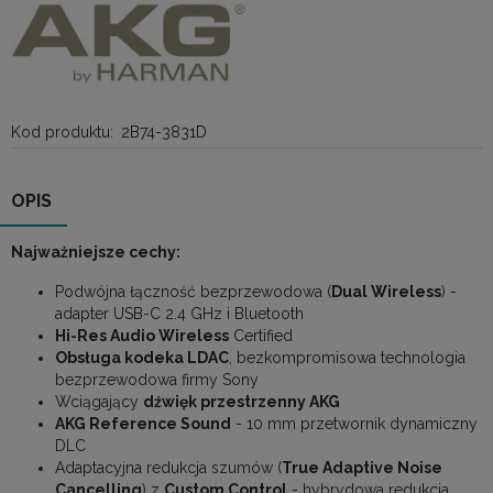
Kod produktu:
2B74-3831D
OPIS
Najważniejsze cechy:
Podwójna łączność bezprzewodowa (
Dual Wireless
) -
adapter USB-C 2.4 GHz i Bluetooth
Hi-Res Audio Wireless
Certified
Obsługa kodeka LDAC
, bezkompromisowa technologia
bezprzewodowa firmy Sony
Wciągający
dźwięk przestrzenny AKG
AKG Reference Sound
- 10 mm przetwornik dynamiczny
DLC
Adaptacyjna redukcja szumów (
True Adaptive Noise
Cancelling
) z
Custom Control
- hybrydowa redukcja