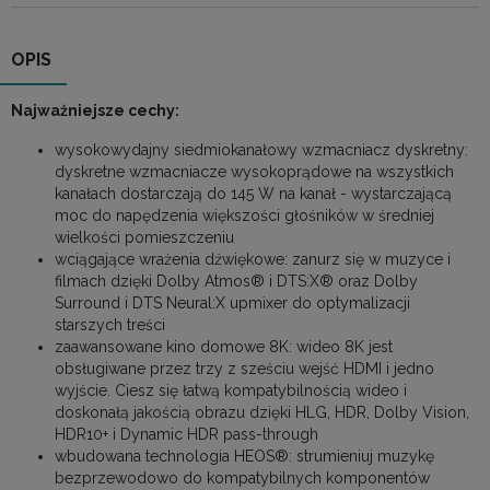
OPIS
Najważniejsze cechy:
wysokowydajny siedmiokanałowy wzmacniacz dyskretny:
dyskretne wzmacniacze wysokoprądowe na wszystkich
kanałach dostarczają do 145 W na kanał - wystarczającą
moc do napędzenia większości głośników w średniej
wielkości pomieszczeniu
wciągające wrażenia dźwiękowe: zanurz się w muzyce i
filmach dzięki Dolby Atmos® i DTS:X® oraz Dolby
Surround i DTS Neural:X upmixer do optymalizacji
starszych treści
zaawansowane kino domowe 8K: wideo 8K jest
obsługiwane przez trzy z sześciu wejść HDMI i jedno
wyjście. Ciesz się łatwą kompatybilnością wideo i
doskonałą jakością obrazu dzięki HLG, HDR, Dolby Vision,
HDR10+ i Dynamic HDR pass-through
wbudowana technologia HEOS®: strumieniuj muzykę
bezprzewodowo do kompatybilnych komponentów