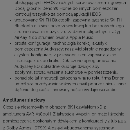
obsługujących HEOS z różnych serwisów streamingowych.
Dodaj głośniki Denon® Home do innych pomieszczeń i
kontroluj wszystko za pomocą aplikacji HEOS
wbudowane Wi-Fi i Bluetooth: zapewnia łączność Wi-Fi i
Bluetooth dla sieci bezprzewodowej lub bezpośredniego
strumieniowania muzyki z urządzeń inteligentnych. Użyj
AirPlay 2 do strumieniowania Apple Music
prosta konfiguracja i technologia korekcji akustyki
pomieszczenia Audyssey: nasz wielokrotnie nagradzany
asystent konfiguracji z przewodnikiem zapewnia jasne
instrukcje krok po kroku. Dołączone oprogramowanie
Audyssey EQ dokładnie kalibruje dźwięk, aby
zoptymalizować wrażenia słuchowe w pomieszczeniu.
ponad sto lat innowacji: założona w 1910 roku firma Denon
umożliwia przeżywanie ważnych chwil poprzez nieustanne
dążenie do jakości, innowacyjności i wydajności audio
Amplituner sieciowy
Ciesz się niesamowitym obrazem 8K i dźwiękiem 3D z
amplitunera AVR-X1800H. Z łatwością wypełni on małe i średnie
pomieszczenia doskonałym dźwiękiem z konfiguracji 7.2 lub 5.2.2
z Dolby Atmos i DTS:X. A dzięki wbudowanemu systemowi