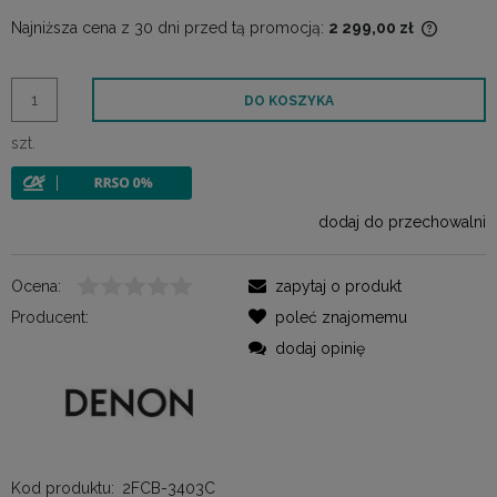
Najniższa cena z 30 dni przed tą promocją:
2 299,00 zł
Jeżeli p
30 dni, 
momentu
DO KOSZYKA
sprzeda
szt.
dodaj do przechowalni
Ocena:
zapytaj o produkt
Producent:
poleć znajomemu
dodaj opinię
Kod produktu:
2FCB-3403C