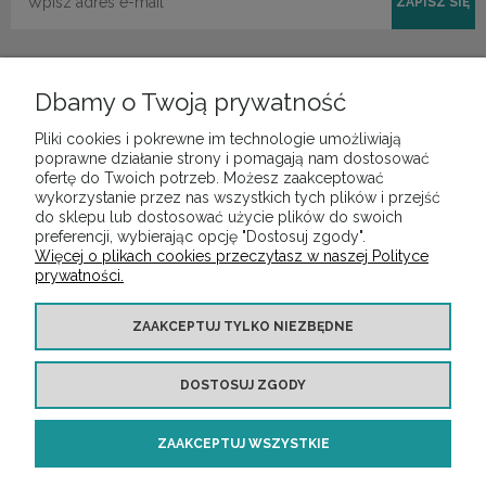
ZAPISZ SIĘ
Dbamy o Twoją prywatność
Pliki cookies i pokrewne im technologie umożliwiają
POMOC
poprawne działanie strony i pomagają nam dostosować
ofertę do Twoich potrzeb. Możesz zaakceptować
wykorzystanie przez nas wszystkich tych plików i przejść
do sklepu lub dostosować użycie plików do swoich
MOJE KONTO
preferencji, wybierając opcję "Dostosuj zgody".
Więcej o plikach cookies przeczytasz w naszej Polityce
prywatności.
PŁATNOŚCI I DOSTAWA
ZAAKCEPTUJ TYLKO NIEZBĘDNE
INFORMACJE
DOSTOSUJ ZGODY
O NAS
ZAAKCEPTUJ WSZYSTKIE
Copyright ©
https://audiotop.pl/
Wszelkie prawa zastrzeżone