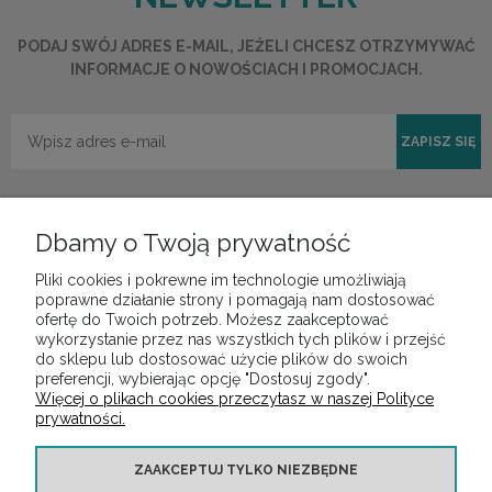
PODAJ SWÓJ ADRES E-MAIL, JEŻELI CHCESZ OTRZYMYWAĆ
INFORMACJE O NOWOŚCIACH I PROMOCJACH.
ZAPISZ SIĘ
Dbamy o Twoją prywatność
Pliki cookies i pokrewne im technologie umożliwiają
POMOC
poprawne działanie strony i pomagają nam dostosować
ofertę do Twoich potrzeb. Możesz zaakceptować
wykorzystanie przez nas wszystkich tych plików i przejść
do sklepu lub dostosować użycie plików do swoich
MOJE KONTO
preferencji, wybierając opcję "Dostosuj zgody".
Więcej o plikach cookies przeczytasz w naszej Polityce
prywatności.
PŁATNOŚCI I DOSTAWA
ZAAKCEPTUJ TYLKO NIEZBĘDNE
INFORMACJE