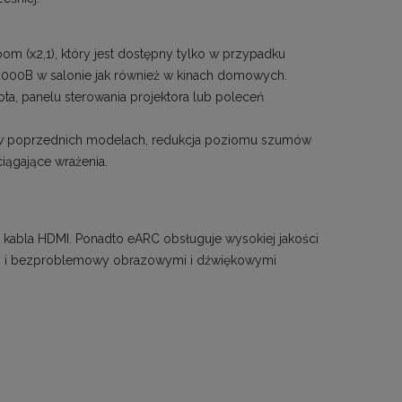
om (x2,1), który jest dostępny tylko w przypadku
000B w salonie jak również w kinach domowych.
a, panelu sterowania projektora lub poleceń
 w poprzednich modelach, redukcja poziomu szumów
iągające wrażenia.
abla HDMI. Ponadto eARC obsługuje wysokiej jakości
ny i bezproblemowy obrazowymi i dźwiękowymi