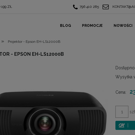
199 ZŁ
796 410 285
KONTAKT@AU
BLOG
PROMOCJE
NOWOŚCI
»
Projektor - Epson EH-LS12000B
TOR - EPSON EH-LS12000B
Dostępno
Wysyłka 
2
Cena:
szt