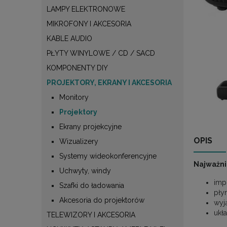
LAMPY ELEKTRONOWE
MIKROFONY I AKCESORIA
KABLE AUDIO
PŁYTY WINYLOWE / CD / SACD
KOMPONENTY DIY
PROJEKTORY, EKRANY I AKCESORIA
Monitory
Projektory
Ekrany projekcyjne
OPIS
Wizualizery
Systemy wideokonferencyjne
Najważni
Uchwyty, windy
imp
Szafki do ładowania
pły
Akcesoria do projektorów
wyj
ukł
TELEWIZORY I AKCESORIA