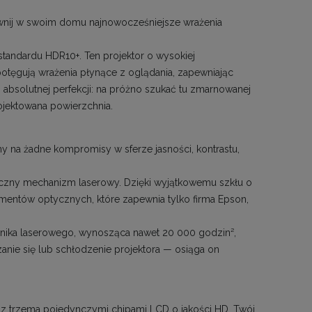
ewnij w swoim domu najnowocześniejsze wrażenia
standardu HDR10+. Ten projektor o wysokiej
potęgują wrażenia płynące z oglądania, zapewniając
absolutnej perfekcji: na próżno szukać tu zmarnowanej
ojektowana powierzchnia.
emy na żadne kompromisy w sferze jasności, kontrastu,
czny mechanizm laserowy. Dzięki wyjątkowemu szkłu o
elementów optycznych,
które zapewnia tylko firma Epson,
lnika laserowego, wynosząca nawet 20 000 godzin²,
zanie się lub schłodzenie projektora —
osiąga on
le z trzema pojedynczymi chipami LCD o jakości HD, Twój