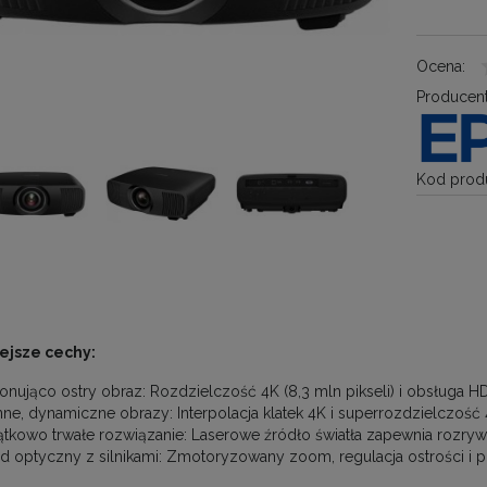
Ocena:
Producent
Kod produ
ejsze cechy:
onująco ostry obraz: Rozdzielczość 4K (8,3 mln pikseli) i obsługa H
nne, dynamiczne obrazy: Interpolacja klatek 4K i superrozdzielczość
ątkowo trwałe rozwiązanie: Laserowe źródło światła zapewnia rozryw
ad optyczny z silnikami: Zmotoryzowany zoom, regulacja ostrości i 