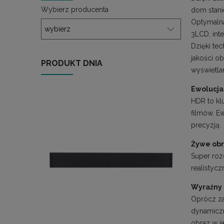
Wybierz producenta
dom stanie
Optymalna
3LCD, inte
Dzięki te
jakości o
PRODUKT DNIA
wyświetlan
Ewolucja
HDR to kl
filmów. E
precyzją.
Żywe ob
Super roz
realistycz
Wyraźny i
Oprócz zas
dynamiczn
obraz w ja