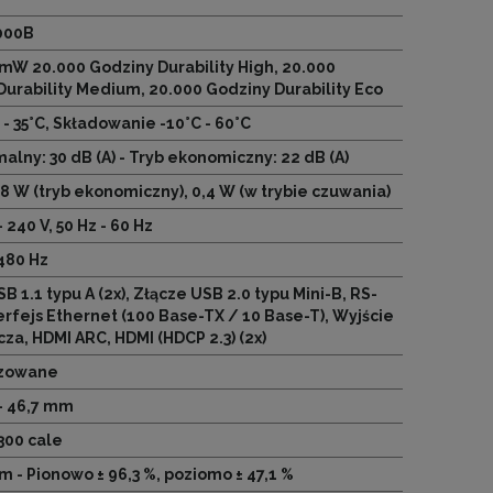
000B
 mW 20.000 Godziny Durability High, 20.000
Durability Medium, 20.000 Godziny Durability Eco
 - 35°C, Składowanie -10°C - 60°C
alny: 30 dB (A) - Tryb ekonomiczny: 22 dB (A)
8 W (tryb ekonomiczny), 0,4 W (w trybie czuwania)
- 240 V, 50 Hz - 60 Hz
480 Hz
B 1.1 typu A (2x), Złącze USB 2.0 typu Mini-B, RS-
erfejs Ethernet (100 Base-TX / 10 Base-T), Wyjście
a, HDMI ARC, HDMI (HDCP 2.3) (2x)
zowane
- 46,7 mm
 300 cale
em - Pionowo ± 96,3 %, poziomo ± 47,1 %