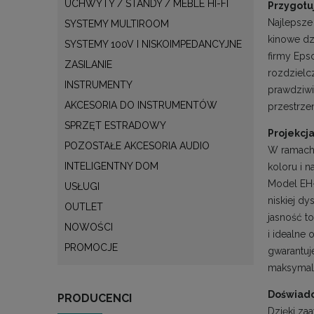
UCHWYTY / STANDY / MEBLE HI-FI
Przygotuj
Najlepsze
SYSTEMY MULTIROOM
kinowe dz
SYSTEMY 100V I NISKOIMPEDANCYJNE
firmy Eps
ZASILANIE
rozdzielc
INSTRUMENTY
prawdziwi
AKCESORIA DO INSTRUMENTÓW
przestrze
SPRZĘT ESTRADOWY
Projekcj
POZOSTAŁE AKCESORIA AUDIO
W ramach f
INTELIGENTNY DOM
koloru i n
Model EH-
USŁUGI
niskiej d
OUTLET
jasność t
NOWOŚCI
i idealne
PROMOCJE
gwarantuj
maksymaln
Doświadc
PRODUCENCI
Dzięki za