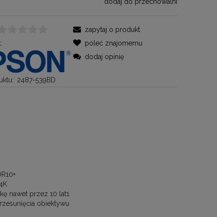
dodaj do przechowalni
zapytaj o produkt
:
poleć znajomemu
dodaj opinię
ktu:
2487-539BD
DR10+
 4K
kę nawet przez 10 lat1
przesunięcia obiektywu