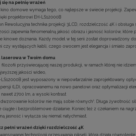
 się na pełnię wrażeń
 kino domowe wymaga tego, co najlepsze w świecie projekcji. Zap
ięki projektorowi EH-LS12000B
on Rewolucyjna technika projekcji 3LCD, rozdzielczość 4K i obsługa 
zości zapewnia fenomenalną jakość obrazu i jasność kolorów, które 
e kinowe doznania. Każdy model w tej serii został doprowadzony do 
ni czy wystających kabli, czego owocem jest elegancja i śmiało zapr
a laserowa w Twoim domu
ilozofii przyświecającej naszej produkcji, w ramach której nie idzi
ajwyższej jakości wideo,
LS12000B jest wyposażony w niepowtarzalnie zaprojektowany opty
yspersji (LD), opracowanemu na nowo panelowi oraz optymalizacji 
o nawet 2700 lm, a wysoki kontrast
 odwzorowanie kolorów nie mają sobie równych¹. Długa żywotność si
e ciągłe i bezproblemowe działanie. Koniec też z czekaniem na nagr
ą jasność i wyłącza się niemal natychmiast.
z pełni wrażeń dzięki rozdzielczość 4K
awansowanej technologii przesuwania pikseli, która działa równoleg