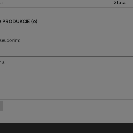
ja
2 lata
O PRODUKCIE (0)
pseudonim:
ia: