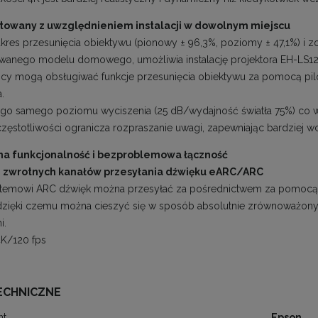
towany z uwzględnieniem instalacji w dowolnym miejscu
akres przesunięcia obiektywu (pionowy ± 96,3%, poziomy ± 47,1%) i zo
anego modelu domowego, umożliwia instalację projektora EH-LS12
cy mogą obsługiwać funkcje przesunięcia obiektywu za pomocą pilot
.
go samego poziomu wyciszenia (25 dB/wydajność światła 75%) co
częstotliwości ogranicza rozpraszanie uwagi, zapewniając bardziej wc
na funkcjonalność i bezproblemowa łączność
 zwrotnych kanałów przesyłania dźwięku eARC/ARC
stemowi ARC dźwięk można przesyłać za pośrednictwem za pomocą k
dzięki czemu można cieszyć się w sposób absolutnie zrównoważo
i.
K/120 fps
ECHNICZNE
nt
Epson