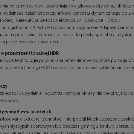
 się centrum rozrywki, zapewniając wyjątkowo ostry obraz 4K (8,3 mln
 wydajność dzięki współczynnikowi kontrastu dynamicznego do 2 500
rpolacji klatek 4K, superrozdzielczości 4K i obsłudze HDR10+.
chnologii Epson ZX Picture Processor funkcja Scene Adaptive Gamma
brazu na podstawie informacji o scenie. To prosty sposób na uzyskan
ej przez projektor zawartości.
 w przestrzeni tonalnej HDR
uczowa technologia podkreślana przez filmowców, która pomaga w b
wolucja w technologii HDR oznacza, że teraz nawet subtelne cienie
razy
dzielczość uwydatnia i wyostrza rozmyte obrazy dla treści w jakości
ne obrazy.
 płynny film w jakości 4K
tosowania aktualnej technologii interpolacji klatek ulepszona został
ych dyscyplin sportowych lub podczas gamingu, kontury obrazu pozo
kości 4K jest bardziej realistyczny i dynamiczny niż kiedykolwiek wcz