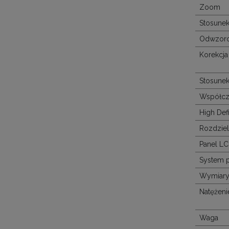
Zoom
Stosunek
Odwzoro
Korekcja
Stosunek
Współczy
High Defi
Rozdzie
Panel L
System p
Wymiary (
Natężeni
Waga