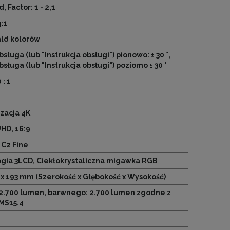
, Factor: 1 - 2,1
4:1
mld kolorów
sługa (lub "Instrukcja obsługi") pionowo: ± 30 °,
sługa (lub "Instrukcja obsługi") poziomo ± 30 °
 : 1
zacja 4K
HD, 16:9
z C2 Fine
gia 3LCD, Ciekłokrystaliczna migawka RGB
7 x 193 mm (Szerokość x Głębokość x Wysokość)
 2.700 lumen, barwnego: 2.700 lumen zgodne z
MS15.4