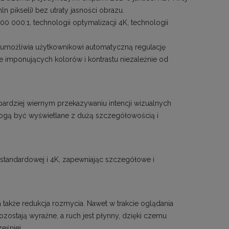
 pikseli) bez utraty jasności obrazu.
 000:1, technologii optymalizacji 4K, technologii
 umożliwia użytkownikowi automatyczną regulację
ie imponujących kolorów i kontrastu niezależnie od
ardziej wiernym przekazywaniu intencji wizualnych
 mogą być wyświetlane z dużą szczegółowością i
 standardowej i 4K, zapewniając szczegółowe i
a także redukcja rozmycia. Nawet w trakcie oglądania
stają wyraźne, a ruch jest płynny, dzięki czemu
eśniej.