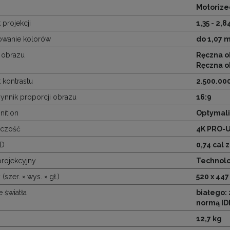
Motorized
 projekcji
1,35 - 2,8
wanie kolorów
do 1,07 
 obrazu
Ręczna ob
Ręczna ob
 kontrastu
2.500.000
nnik proporcji obrazu
16:9
nition
Optymali
lczość
4K PRO-U
CD
0,74 cal 
rojekcyjny
Technolo
szer. × wys. × gł.)
520‎ x 44
e światła
białego:
normą ID
12,7 kg