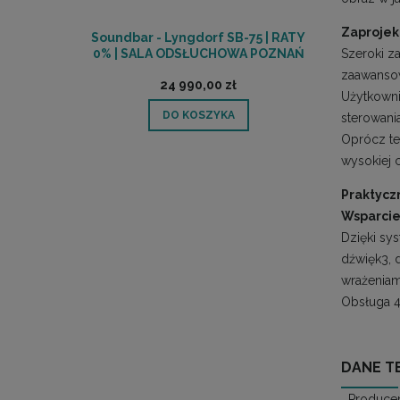
Zaprojek
Soundbar - Lyngdorf SB-75 | RATY
0% | SALA ODSŁUCHOWA POZNAŃ
Szeroki z
zaawansow
24 990,00 zł
Użytkowni
DO KOSZYKA
sterowania
Oprócz te
wysokiej 
Praktycz
Wsparcie
Dzięki sy
dźwięk3, 
wrażeniam
Obsługa 4
DANE T
Produce