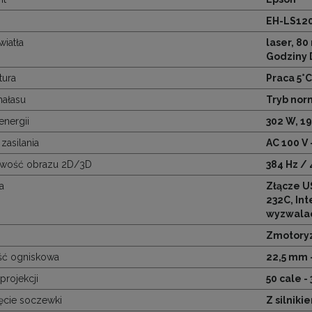
EH-LS12
wiatła
laser, 80
Godziny 
tura
Praca 5°C
hałasu
Tryb norm
energii
302 W, 19
zasilania
AC 100 V 
liwość obrazu 2D/3D
384 Hz / 
a
Złącze US
232C, Int
wyzwalacz
Zmotory
ść ogniskowa
22,5 mm 
projekcji
50 cale -
ęcie soczewki
Z silniki