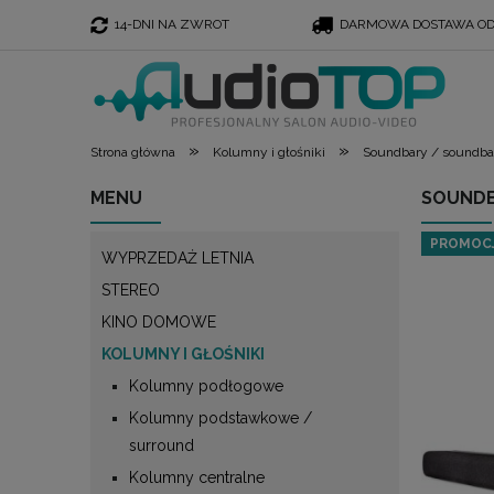
14-DNI NA ZWROT
DARMOWA DOSTAWA OD 
»
»
Strona główna
Kolumny i głośniki
Soundbary / soundb
MENU
SOUNDB
PROMOC
WYPRZEDAŻ LETNIA
STEREO
KINO DOMOWE
KOLUMNY I GŁOŚNIKI
Kolumny podłogowe
Kolumny podstawkowe /
surround
Kolumny centralne