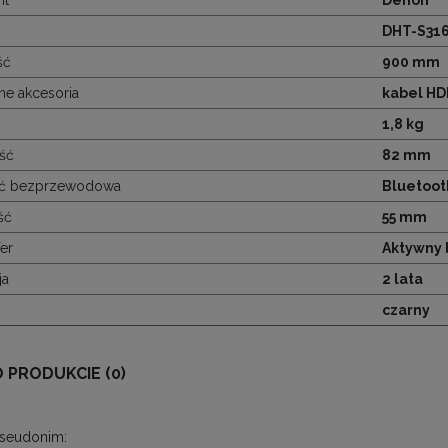
DHT-S31
ść
900 mm
e akcesoria
kabel HDM
1,8 kg
ść
82 mm
ć bezprzewodowa
Bluetoot
ść
55 mm
er
Aktywny
ja
2 lata
czarny
O PRODUKCIE (0)
pseudonim: