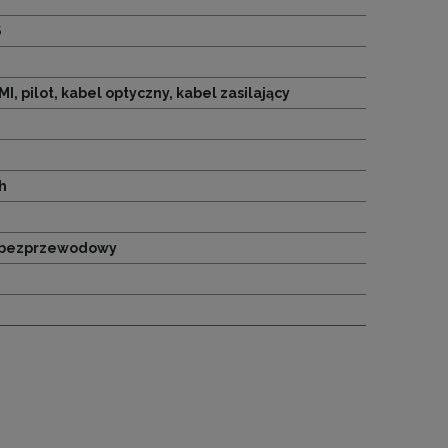
6
I, pilot, kabel optyczny, kabel zasilający
h
 bezprzewodowy