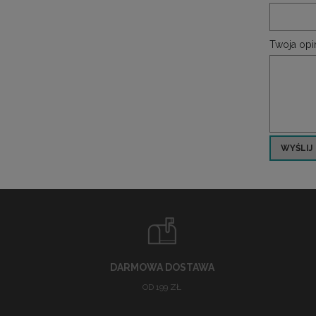
Twoja opin
WYŚLIJ
DARMOWA DOSTAWA
OD 199 ZŁ