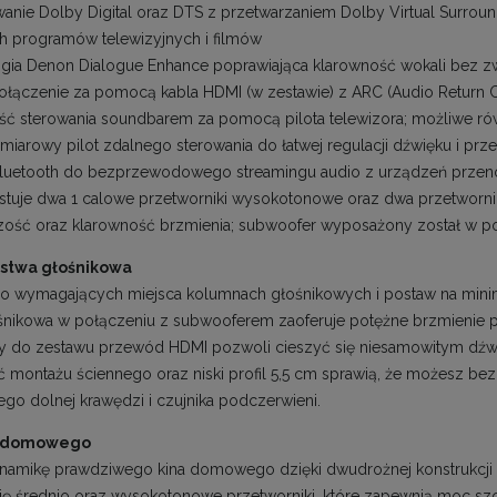
anie Dolby Digital oraz DTS z przetwarzaniem Dolby Virtual Surroun
h programów telewizyjnych i filmów
ogia Denon Dialogue Enhance poprawiająca klarowność wokali bez zw
połączenie za pomocą kabla HDMI (w zestawie) z ARC (Audio Return 
ść sterowania soundbarem za pomocą pilota telewizora; możliwe ró
miarowy pilot zdalnego sterowania do łatwej regulacji dźwięku i prz
Bluetooth do bezprzewodowego streamingu audio z urządzeń prze
stuje dwa 1 calowe przetworniki wysokotonowe oraz dwa przetworniki
zość oraz klarowność brzmienia; subwoofer wyposażony został w p
istwa głośnikowa
o wymagających miejsca kolumnach głośnikowych i postaw na min
ośnikowa w połączeniu z subwooferem zaoferuje potężne brzmienie p
 do zestawu przewód HDMI pozwoli cieszyć się niesamowitym dźwi
 montażu ściennego oraz niski profil 5,5 cm sprawią, że możesz be
ego dolnej krawędzi i czujnika podczerwieni.
a domowego
namikę prawdziwego kina domowego dzięki dwudrożnej konstrukcji 
się średnio oraz wysokotonowe przetworniki, które zapewnią moc sz