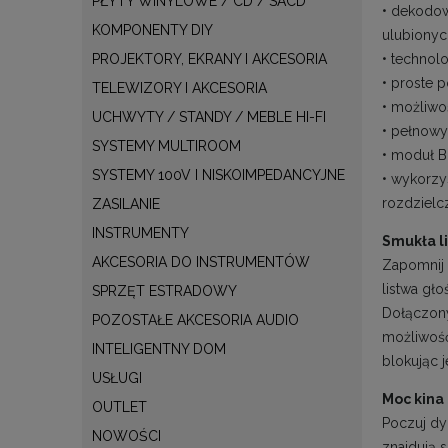
PŁYTY WINYLOWE / CD / SACD
• dekodow
KOMPONENTY DIY
ulubionyc
• technol
PROJEKTORY, EKRANY I AKCESORIA
• proste 
TELEWIZORY I AKCESORIA
• możliwo
UCHWYTY / STANDY / MEBLE HI-FI
• pełnowy
SYSTEMY MULTIROOM
• moduł 
SYSTEMY 100V I NISKOIMPEDANCYJNE
• wykorzy
rozdzielc
ZASILANIE
INSTRUMENTY
Smukła l
AKCESORIA DO INSTRUMENTÓW
Zapomnij 
listwa gł
SPRZĘT ESTRADOWY
Dołączony
POZOSTAŁE AKCESORIA AUDIO
możliwość
INTELIGENTNY DOM
blokując j
USŁUGI
Moc kin
OUTLET
Poczuj dy
NOWOŚCI
znajdują 