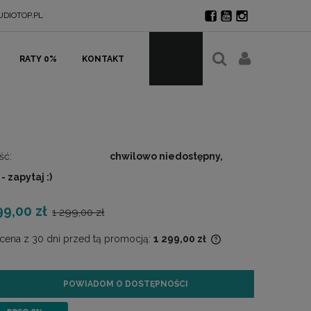
DIOTOP.PL
RATY 0%
KONTAKT
ść:
chwilowo niedostępny,
 zapytaj :)
99,00 zł
1 299,00 zł
 cena z 30 dni przed tą promocją:
1 299,00 zł
Jeżeli produkt jest sprzedawany krócej niż
POWIADOM O DOSTĘPNOŚCI
30 dni, wyświetlana jest najniższa cena od
momentu, kiedy produkt pojawił się w