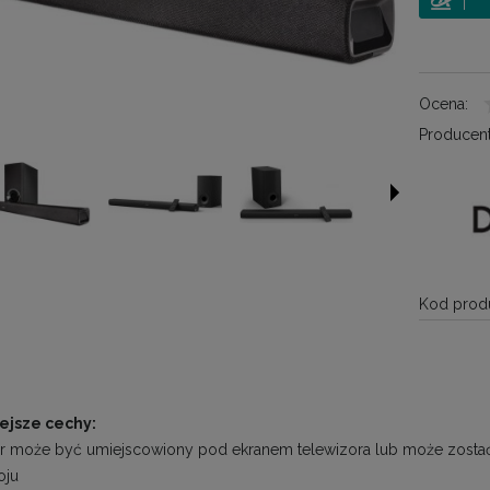
Ocena:
Producent
Kod produ
ejsze cechy:
r może być umiejscowiony pod ekranem telewizora lub może zosta
oju