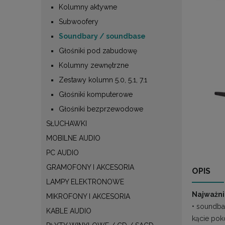
Kolumny aktywne
Subwoofery
Soundbary / soundbase
Głośniki pod zabudowę
Kolumny zewnętrzne
Zestawy kolumn 5.0, 5.1, 7.1
Głośniki komputerowe
Głośniki bezprzewodowe
SŁUCHAWKI
MOBILNE AUDIO
PC AUDIO
GRAMOFONY I AKCESORIA
OPIS
LAMPY ELEKTRONOWE
Najważni
MIKROFONY I AKCESORIA
• soundba
KABLE AUDIO
kącie pok