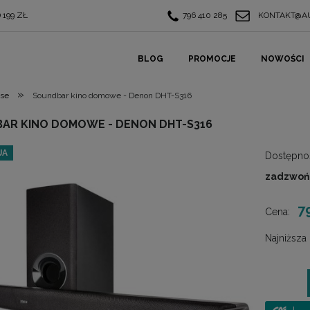
199 ZŁ
796 410 285
KONTAKT@AU
BLOG
PROMOCJE
NOWOŚCI
»
ase
Soundbar kino domowe - Denon DHT-S316
AR KINO DOMOWE - DENON DHT-S316
JA
Dostępno
zadzwoń -
7
Cena:
Najniższa