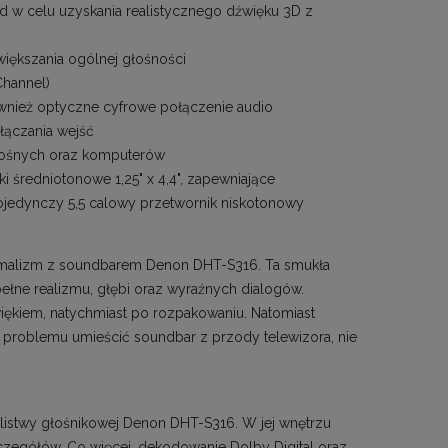
d w celu uzyskania realistycznego dźwięku 3D z
iększania ogólnej głośności
Channel)
wnież optyczne cyfrowe połączenie audio
ełączania wejść
nośnych oraz komputerów
 średniotonowe 1,25" x 4,4", zapewniające
ojedynczy 5,5 calowy przetwornik niskotonowy
imalizm z soundbarem Denon DHT-S316. Ta smukła
ełne realizmu, głębi oraz wyraźnych dialogów.
ękiem, natychmiast po rozpakowaniu. Natomiast
z problemu umieścić soundbar z przody telewizora, nie
listwy głośnikowej Denon DHT-S316. W jej wnętrzu
czegółów. Co więcej, dekodowanie Dolby Digital oraz