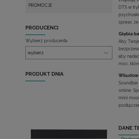
PROMOCJE
DTS w try
psychoaku
sprawi, ż
PRODUCENCI
Głębia b
Wybierz producenta
Aby Twoje
bezprzewo
aby nadać
moc, któr
PRODUKT DNIA
Wbudowa
Soundbar 
online. Sp
mm) możes
podłączeni
DANE T
Produce