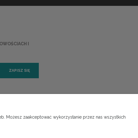
NOWOŚCIACH I
ZAPISZ SIĘ
ORMACJE
O NAS
rzeb. Możesz zaakceptować wykorzystanie przez nas wszystkich
 prywatności
Kontakt i dane firmy
Instalacje