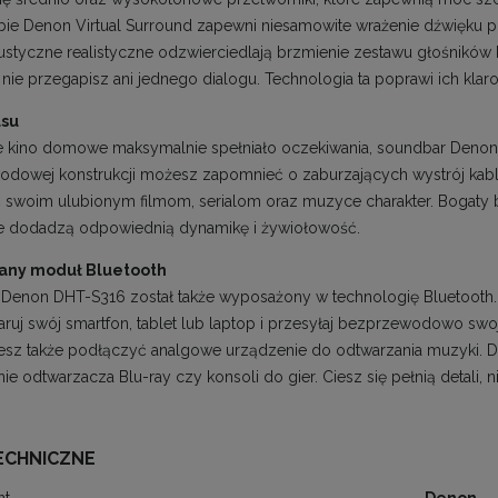
bie Denon Virtual Surround zapewni niesamowite wrażenie dźwięku
styczne realistyczne odzwierciedlają brzmienie zestawu głośnikó
e nie przegapisz ani jednego dialogu. Technologia ta poprawi ich kla
asu
 kino domowe maksymalnie spełniało oczekiwania, soundbar Denon 
dowej konstrukcji możesz zapomnieć o zaburzających wystrój kab
 swoim ulubionym filmom, serialom oraz muzyce charakter. Bogaty b
e dodadzą odpowiednią dynamikę i żywiołowość.
ny moduł Bluetooth
Denon DHT-S316 został także wyposażony w technologię Bluetooth.
aruj swój smartfon, tablet lub laptop i przesyłaj bezprzewodowo swoj
z także podłączyć analgowe urządzenie do odtwarzania muzyki. D
e odtwarzacza Blu-ray czy konsoli do gier. Ciesz się pełnią detali, 
ECHNICZNE
nt
Denon