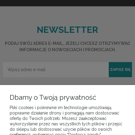
NEWSLETTER
PODAJ SWÓJ ADRES E-MAIL, JEŻELI CHCESZ OTRZYMYWAĆ
INFORMACJE O NOWOŚCIACH I PROMOCJACH.
ZAPISZ SIĘ
Dbamy o Twoją prywatność
Pliki cookies i pokrewne im technologie umożliwiają
POMOC
poprawne działanie strony i pomagają nam dostosować
ofertę do Twoich potrzeb. Możesz zaakceptować
wykorzystanie przez nas wszystkich tych plików i przejść
do sklepu lub dostosować użycie plików do swoich
MOJE KONTO
preferencji, wybierając opcję "Dostosuj zgody".