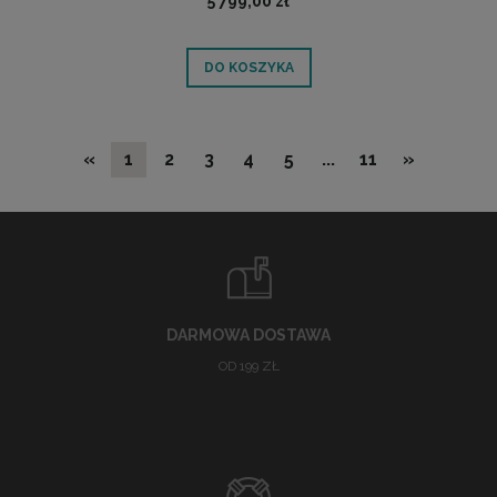
5 799,00 zł
DO KOSZYKA
«
1
2
3
4
5
...
11
»
DARMOWA DOSTAWA
OD 199 ZŁ