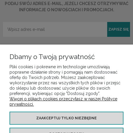
PODAJ SWÓJ ADRES E-MAIL, JEŻELI CHCESZ OTRZYMYWAĆ
INFORMACJE O NOWOŚCIACH I PROMOCJACH.
ZAPISZ SIĘ
Dbamy o Twoją prywatność
Pliki cookies i pokrewne im technologie umożliwiają
POMOC
poprawne działanie strony i pomagają nam dostosować
ofertę do Twoich potrzeb. Możesz zaakceptować
wykorzystanie przez nas wszystkich tych plików i przejść
do sklepu lub dostosować użycie plików do swoich
MOJE KONTO
preferencji, wybierając opcję "Dostosuj zgody".
Więcej o plikach cookies przeczytasz w naszej Polityce
prywatności.
PŁATNOŚCI I DOSTAWA
ZAAKCEPTUJ TYLKO NIEZBĘDNE
INFORMACJE