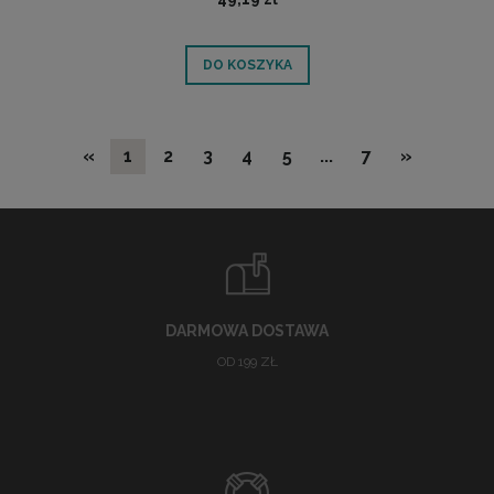
DO KOSZYKA
«
1
2
3
4
5
...
7
»
DARMOWA DOSTAWA
OD 199 ZŁ