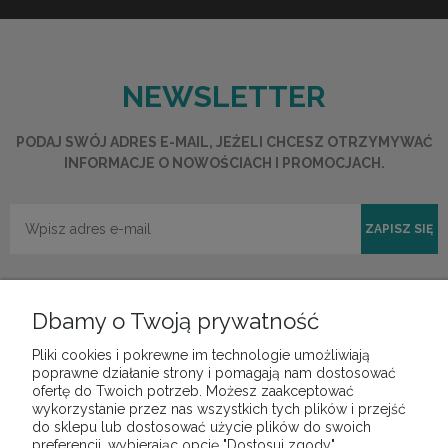
NEWSLETTER
PODAJ SWÓJ ADRES E-MAIL, JEŻELI CHCESZ OTRZYMYWAĆ
INFORMACJE O NOWOŚCIACH I PROMOCJACH.
ZAPISZ SIĘ
Dbamy o Twoją prywatność
Pliki cookies i pokrewne im technologie umożliwiają
POMOC
poprawne działanie strony i pomagają nam dostosować
ofertę do Twoich potrzeb. Możesz zaakceptować
wykorzystanie przez nas wszystkich tych plików i przejść
do sklepu lub dostosować użycie plików do swoich
MOJE KONTO
preferencji, wybierając opcję "Dostosuj zgody".