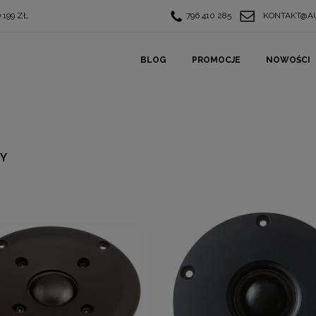
199 ZŁ
796 410 285
KONTAKT@AU
BLOG
PROMOCJE
NOWOŚCI
IY