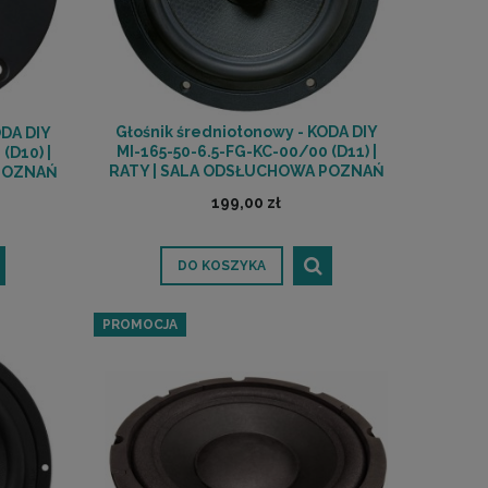
Głośnik średniotonowy - KODA DIY
ODA DIY
MI-165-50-6.5-FG-KC-00/00 (D11) |
D10) |
RATY | SALA ODSŁUCHOWA POZNAŃ
 POZNAŃ
199,00 zł
DO KOSZYKA
PROMOCJA