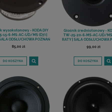
ik wysokotonowy - KODA DIY
Głośnik średniotonowy - K
-15-6-MS-AC-UD/MS (D7) |
TW-25-20-6-MS-AC-UD/MS (
 SALA ODSŁUCHOWA POZNAŃ
RATY | SALA ODSŁUCHOWA
85,00 zł
99,00 zł
DO KOSZYKA
DO KOSZYKA