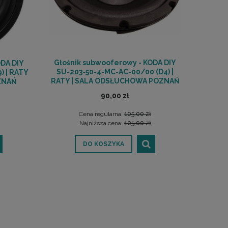
Głośnik subwooferowy - KODA DIY
ODA DIY
SU-203-50-4-MC-AC-00/00 (D4) |
) | RATY
RATY | SALA ODSŁUCHOWA POZNAŃ
ZNAŃ
90,00 zł
Cena regularna:
105,00 zł
Najniższa cena:
105,00 zł
DO KOSZYKA