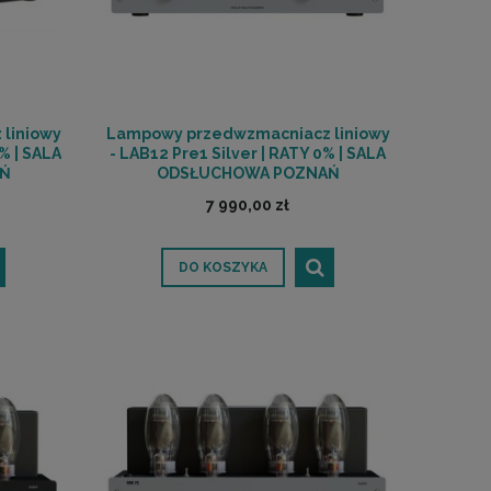
liniowy
Lampowy przedwzmacniacz liniowy
% | SALA
- LAB12 Pre1 Silver | RATY 0% | SALA
Ń
ODSŁUCHOWA POZNAŃ
7 990,00 zł
DO KOSZYKA