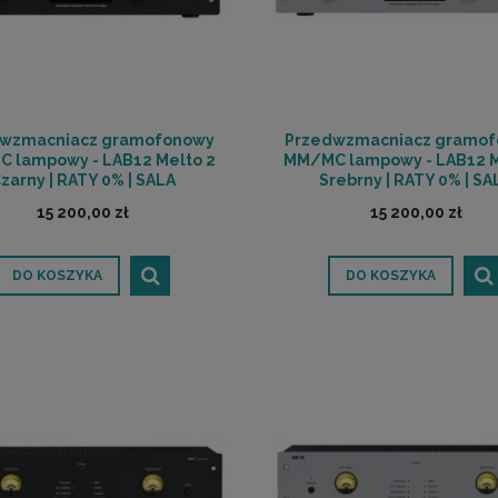
wzmacniacz gramofonowy
Przedwzmacniacz gramo
 lampowy - LAB12 Melto 2
MM/MC lampowy - LAB12 M
zarny | RATY 0% | SALA
Srebrny | RATY 0% | SA
ODSŁUCHOWA POZNAŃ
ODSŁUCHOWA POZNA
15 200,00 zł
15 200,00 zł
DO KOSZYKA
DO KOSZYKA