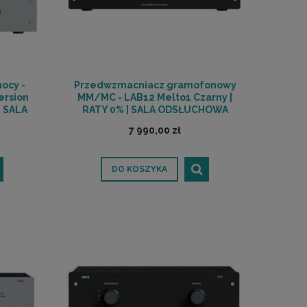
ocy -
Przedwzmacniacz gramofonowy
ersion
MM/MC - LAB12 Melto1 Czarny |
| SALA
RATY 0% | SALA ODSŁUCHOWA
Ń
POZNAŃ
7 990,00 zł
DO KOSZYKA