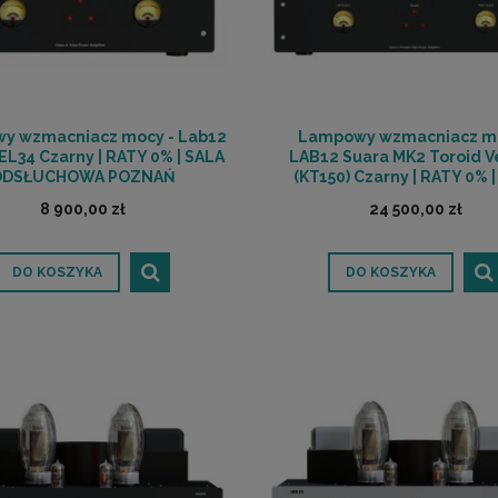
y wzmacniacz mocy - Lab12
Lampowy wzmacniacz mo
EL34 Czarny | RATY 0% | SALA
LAB12 Suara MK2 Toroid V
ODSŁUCHOWA POZNAŃ
(KT150) Czarny | RATY 0% 
ODSŁUCHOWA POZNA
8 900,00 zł
24 500,00 zł
DO KOSZYKA
DO KOSZYKA