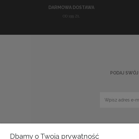
DARMOWA DOSTAWA
OD 199 ZŁ
PODAJ SWÓJ 
Dbamy o Twoją prywatność