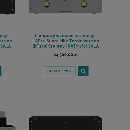
cy -
Lampowy wzmacniacz mocy -
ersion
LAB12 Suara MK2 Toroid Version
| SALA
(KT150) Srebrny | RATY 0% | SALA
Ń
ODSŁUCHOWA POZNAŃ
24 500,00 zł
DO KOSZYKA