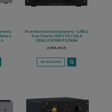
fonowy
Przedwzmacniacz pasywny - LAB12
elto 2
True Czarny | RATY 0% | SALA
LA
ODSŁUCHOWA POZNAŃ
Ń
2 700,00 zł
DO KOSZYKA