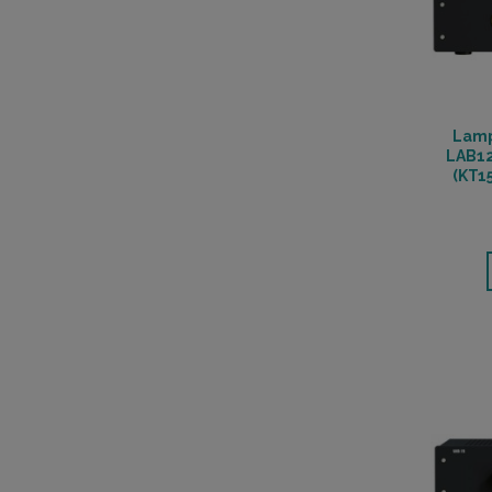
Lamp
LAB12
(KT15