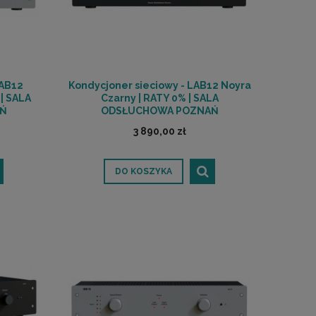
LAB12
Kondycjoner sieciowy - LAB12 Noyra
| SALA
Czarny | RATY 0% | SALA
Ń
ODSŁUCHOWA POZNAŃ
3 890,00 zł
DO KOSZYKA