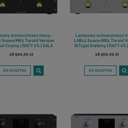
owy wzmaczniacz mocy -
Lampowy wzmaczniacz m
 Suono MK2 Toroid Version
LAB12 Suono MK2 Toroid V
0) Czarny | RATY 0% | SALA
(KT150) Srebrny | RATY 0% 
ODSŁUCHOWA POZNAŃ
ODSŁUCHOWA POZNA
16 500,00 zł
16 500,00 zł
DO KOSZYKA
DO KOSZYKA