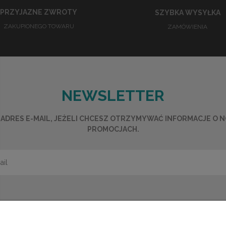
PRZYJAZNE ZWROTY
SZYBKA WYSYŁKA
ZAKUPIONEGO TOWARU
ZAMÓWIENIA
NEWSLETTER
ADRES E-MAIL, JEŻELI CHCESZ OTRZYMYWAĆ INFORMACJE O 
PROMOCJACH.