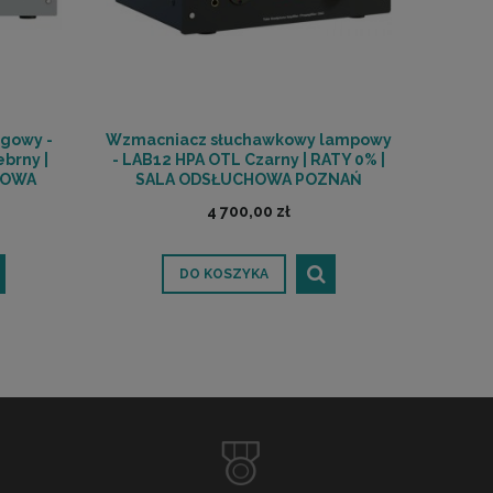
ogowy -
Wzmacniacz słuchawkowy lampowy
brny |
- LAB12 HPA OTL Czarny | RATY 0% |
HOWA
SALA ODSŁUCHOWA POZNAŃ
4 700,00 zł
DO KOSZYKA