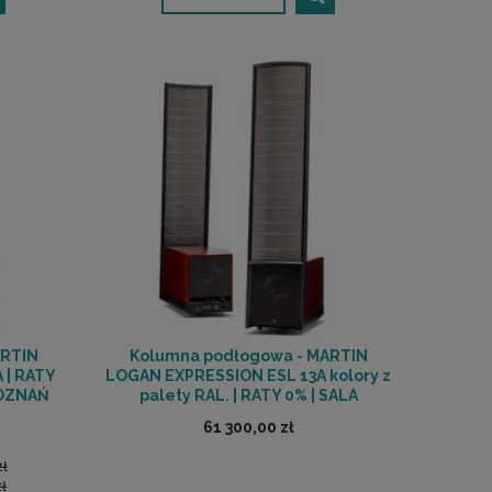
ARTIN
Kolumna podłogowa - MARTIN
 | RATY
LOGAN EXPRESSION ESL 13A kolory z
POZNAŃ
palety RAL. | RATY 0% | SALA
ODSŁUCHOWA POZNAŃ
61 300,00 zł
zł
ł