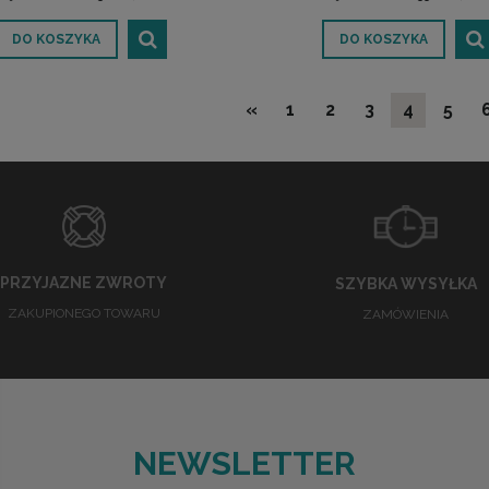
DO KOSZYKA
DO KOSZYKA
«
1
2
3
4
5
PRZYJAZNE ZWROTY
SZYBKA WYSYŁKA
ZAKUPIONEGO TOWARU
ZAMÓWIENIA
NEWSLETTER