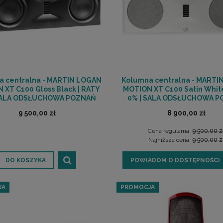
a centralna - MARTIN LOGAN
Kolumna centralna - MARTI
 XT C100 Gloss Black | RATY
MOTION XT C100 Satin White
SALA ODSŁUCHOWA POZNAŃ
0% | SALA ODSŁUCHOWA 
9 500,00 zł
8 900,00 zł
Cena regularna:
9 500,00 z
Najniższa cena:
9 500,00 z
DO KOSZYKA
POWIADOM O DOSTĘPNOŚCI
JA
PROMOCJA