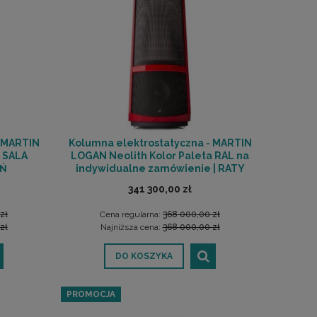
- MARTIN
Kolumna elektrostatyczna - MARTIN
| SALA
LOGAN Neolith Kolor Paleta RAL na
Ń
indywidualne zamówienie | RATY
0% | SALA ODSŁUCHOWA POZNAŃ
341 300,00 zł
zł
Cena regularna:
368 000,00 zł
zł
Najniższa cena:
368 000,00 zł
DO KOSZYKA
PROMOCJA