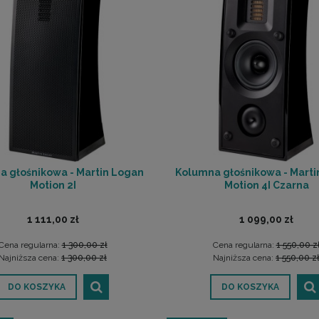
a głośnikowa - Martin Logan
Kolumna głośnikowa - Marti
Motion 2I
Motion 4I Czarna
1 111,00 zł
1 099,00 zł
Cena regularna:
1 300,00 zł
Cena regularna:
1 550,00 z
Najniższa cena:
1 300,00 zł
Najniższa cena:
1 550,00 z
DO KOSZYKA
DO KOSZYKA