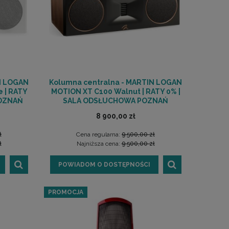
N LOGAN
Kolumna centralna - MARTIN LOGAN
 | RATY
MOTION XT C100 Walnut | RATY 0% |
POZNAŃ
SALA ODSŁUCHOWA POZNAŃ
8 900,00 zł
ł
Cena regularna:
9 500,00 zł
ł
Najniższa cena:
9 500,00 zł
POWIADOM O DOSTĘPNOŚCI
PROMOCJA