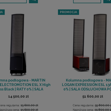
JA
PROMOCJA
mna podłogowa - MARTIN
Kolumna podłogowa - M
ELECTROMOTION ESL X High
LOGAN EXPRESSION ESL 13A
ss Black | RATY 0% | SALA
0% | SALA ODSŁUCHOWA 
ODSŁUCHOWA POZNAŃ
14 500,00 zł
51 600,00 zł
ena regularna:
15 600,00 zł
Cena regularna:
55 800,00 
Najniższa cena:
15 600,00 zł
Najniższa cena:
55 800,00 z