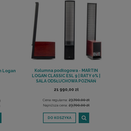
Kolumna podłogowa - MARTIN
n Logan
LOGAN CLASSIC ESL 9 | RATY 0% |
SALA ODSŁUCHOWA POZNAŃ
21 990,00 zł
Cena regularna:
23 700,00 zł
ł
Najniższa cena:
23 700,00 zł
ł
DO KOSZYKA