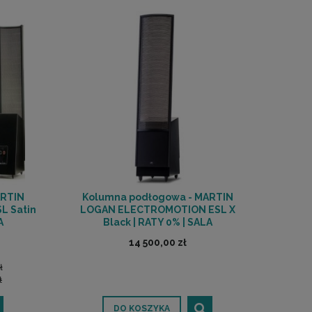
ARTIN
Kolumna podłogowa - MARTIN
 Satin
LOGAN ELECTROMOTION ESL X
A
Black | RATY 0% | SALA
Ń
ODSŁUCHOWA POZNAŃ
14 500,00 zł
ł
ł
DO KOSZYKA