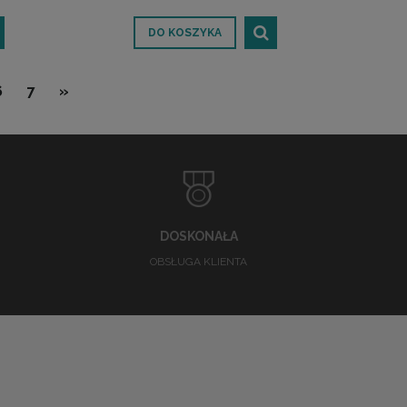
DO KOSZYKA
6
7
»
DOSKONAŁA
OBSŁUGA KLIENTA