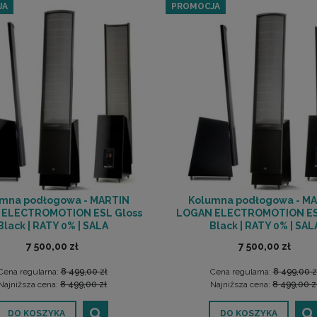
JA
PROMOCJA
mna podłogowa - MARTIN
Kolumna podłogowa - M
ELECTROMOTION ESL Gloss
LOGAN ELECTROMOTION ESL
Black | RATY 0% | SALA
Black | RATY 0% | SAL
ODSŁUCHOWA POZNAŃ
ODSŁUCHOWA POZNA
7 500,00 zł
7 500,00 zł
Cena regularna:
8 499,00 zł
Cena regularna:
8 499,00 z
Najniższa cena:
8 499,00 zł
Najniższa cena:
8 499,00 z
DO KOSZYKA
DO KOSZYKA