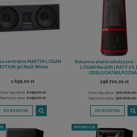
a centralna MARTIN LOGAN
Kolumna elektrostatyczna 
OTION 30I Matt White
LOGAN Neolith | RATY 0% 
ODSŁUCHOWA POZNA
1 699,00 zł
296 700,00 zł
Cena regularna:
2 199,00 zł
Cena regularna:
320 000,00 
Najniższa cena:
2 199,00 zł
Najniższa cena:
320 000,00 
DO KOSZYKA
DO KOSZYKA
JA
PROMOCJA