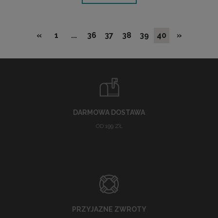
«
1
...
36
37
38
39
40
»
DARMOWA DOSTAWA
OD 199 ZŁ
PRZYJAZNE ZWROTY