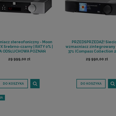
iacz stereofoniczny - Moon
PRZEDSPRZEDAŻ! Sieci
PX Srebrno-czarny | RATY 0% |
wzmacniacz zintegrowany 
A ODSŁUCHOWA POZNAŃ
371 (Compass Collection 2
RATY 0% | SALA ODSŁUC
29 999,00 zł
29 990,00 zł
POZNAŃ
DO KOSZYKA
DO KOSZYKA
JA