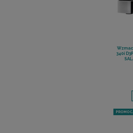
Wzmacn
340i D3
SAL
PROMOC