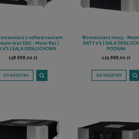
zmacniacz z odtwarzaczem
Wzmacniacz mocy - Moon 
owym oraz DAC - Moon 891 |
RATY 0% | SALA ODSŁUC
Y 0% | SALA ODSŁUCHOWA
POZNAŃ
POZNAŃ
138 888,00 zł
125 888,00 zł
DO KOSZYKA
DO KOSZYKA