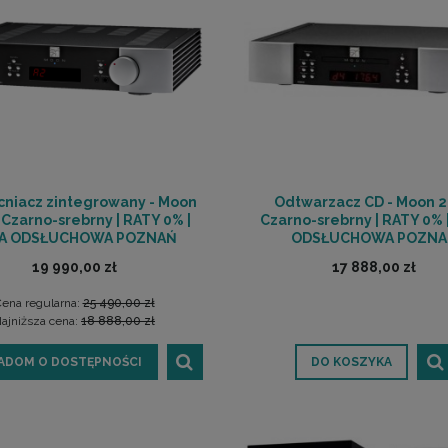
niacz zintegrowany - Moon
Odtwarzacz CD - Moon 
 Czarno-srebrny | RATY 0% |
Czarno-srebrny | RATY 0% 
A ODSŁUCHOWA POZNAŃ
ODSŁUCHOWA POZNA
19 990,00 zł
17 888,00 zł
ena regularna:
25 490,00 zł
ajniższa cena:
18 888,00 zł
ADOM O DOSTĘPNOŚCI
DO KOSZYKA