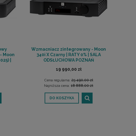
owy
Wzmacniacz zintegrowany - Moon
- Moon
340i X Czarny | RATY 0% | SALA
025) |
ODSŁUCHOWA POZNAŃ
HOWA
19 990,00 zł
Cena regularna:
25 490,00 zł
Najniższa cena:
18 888,00 zł
DO KOSZYKA