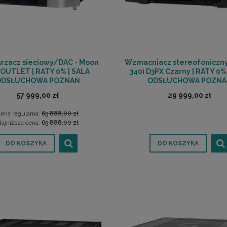
rzacz sieciowy/DAC - Moon
Wzmacniacz stereofoniczny
 OUTLET | RATY 0% | SALA
340i D3PX Czarny | RATY 0%
ODSŁUCHOWA POZNAŃ
ODSŁUCHOWA POZNA
57 999,00 zł
29 999,00 zł
ena regularna:
65 888,00 zł
ajniższa cena:
65 888,00 zł
DO KOSZYKA
DO KOSZYKA