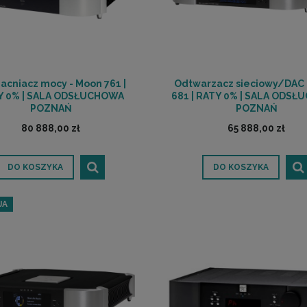
cniacz mocy - Moon 761 |
Odtwarzacz sieciowy/DAC 
Y 0% | SALA ODSŁUCHOWA
681 | RATY 0% | SALA ODS
POZNAŃ
POZNAŃ
80 888,00 zł
65 888,00 zł
DO KOSZYKA
DO KOSZYKA
JA