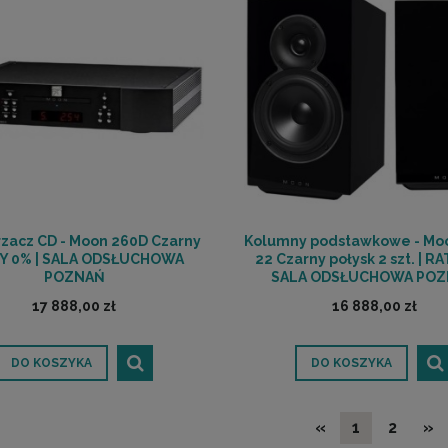
zacz CD - Moon 260D Czarny
Kolumny podstawkowe - Moo
TY 0% | SALA ODSŁUCHOWA
22 Czarny połysk 2 szt. | RA
POZNAŃ
SALA ODSŁUCHOWA PO
17 888,00 zł
16 888,00 zł
DO KOSZYKA
DO KOSZYKA
«
1
2
»