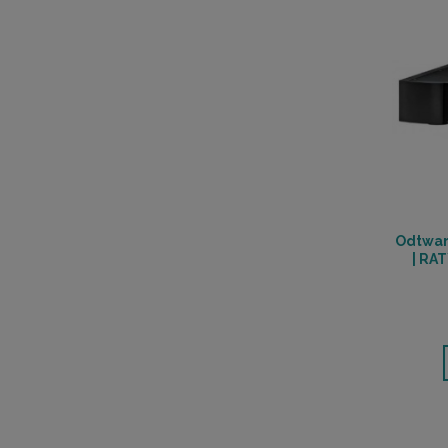
Odtwar
| RA