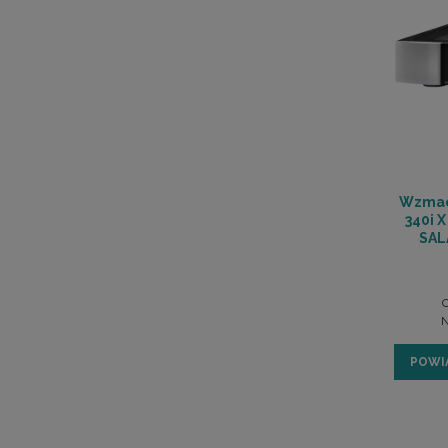
Wzmac
340i X
SAL
C
N
POWI