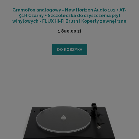
Gramofon analogowy - New Horizon Audio 101 + AT-
91R Czarny + Szczoteczka do czyszczenia płyt
winylowych - FLUX Hi-Fi Brush i Koperty zewnętrzne
do płyt winylowych - FLUX Hi-Fi Sleeves 12 szt.
1 890,00 zł
GRATIS
DO KOSZYKA