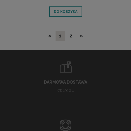
DO KOSZYKA
«
1
2
»
DARMOWA DOSTAWA
OD 199 ZŁ