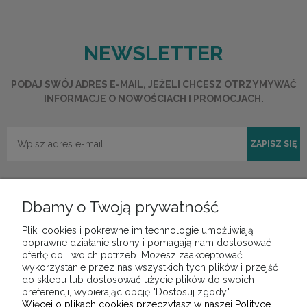
NEWSLETTER
PODAJ SWÓJ ADRES E-MAIL, JEŻELI CHCESZ OTRZYMYWAĆ
INFORMACJE O NOWOŚCIACH I PROMOCJACH.
ZAPISZ SIĘ
Dbamy o Twoją prywatność
Pliki cookies i pokrewne im technologie umożliwiają
POMOC
poprawne działanie strony i pomagają nam dostosować
ofertę do Twoich potrzeb. Możesz zaakceptować
wykorzystanie przez nas wszystkich tych plików i przejść
do sklepu lub dostosować użycie plików do swoich
MOJE KONTO
preferencji, wybierając opcję "Dostosuj zgody".
Więcej o plikach cookies przeczytasz w naszej Polityce