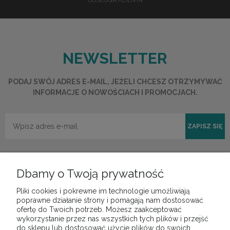
NEWSLETTER
PODAJ SWÓJ ADRES E-MAIL, JEŻELI CHCESZ OTRZYMYWAĆ
INFORMACJE O NOWOŚCIACH I PROMOCJACH.
ZAPISZ SIĘ
Dbamy o Twoją prywatność
Pliki cookies i pokrewne im technologie umożliwiają
POMOC
poprawne działanie strony i pomagają nam dostosować
ofertę do Twoich potrzeb. Możesz zaakceptować
wykorzystanie przez nas wszystkich tych plików i przejść
do sklepu lub dostosować użycie plików do swoich
MOJE KONTO