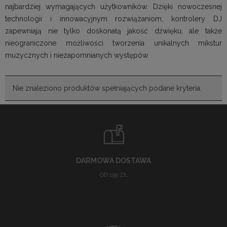
najbardziej wymagających użytkowników. Dzięki nowoczesnej
technologii i innowacyjnym rozwiązaniom, kontrolery DJ
zapewniają nie tylko doskonałą jakość dźwięku, ale także
nieograniczone możliwości tworzenia unikalnych mikstur
muzycznych i niezapomnianych występów.
Nie znaleziono produktów spełniających podane kryteria.
DARMOWA DOSTAWA
OD 199 ZŁ