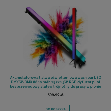
Akumulatorowa listwa oświetleniowa wash bar LED
DMX W-DMX 8800 mAh 192x0,3W RGB dyfuzor pilot
bezprzewodowy statyw trójnożny do pracy w pionie
2x uchwyt montażowy - LIGHT4ME ACCU WASH BAR |
599,00 zł
RATY 0% | SALA ODSŁUCHOWA POZNAŃ
DO KOSZYKA