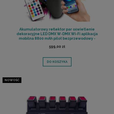
Akumulatorowy reflektor par oświetlenie
dekoracyjne LED DMX W-DMX Wi-Fi aplikacja
mobilna 8800 mAh pilot bezprzewodowy -
LIGHT4ME ACCU PAR 6x10W RGBWAUV | RATY 0% |
599,00 zł
SALA ODSŁUCHOWA POZNAŃ
DO KOSZYKA
NOWOŚĆ