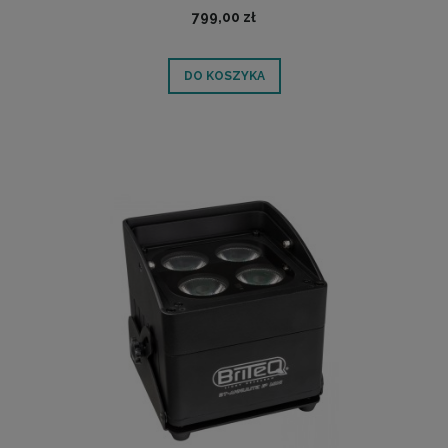
smartfonem - LIGHT4ME ACCU APP LASER | RATY 0%
799,00 zł
| SALA ODSŁUCHOWA POZNAŃ
DO KOSZYKA