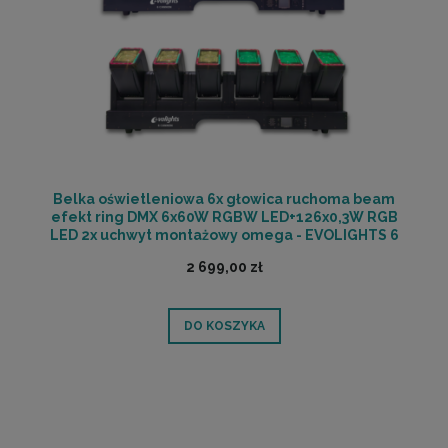
Belka oświetleniowa 6x głowica ruchoma beam
efekt ring DMX 6x60W RGBW LED+126x0,3W RGB
LED 2x uchwyt montażowy omega - EVOLIGHTS 6
CANNON | RATY 0% | SALA ODSŁUCHOWA POZNAŃ
2 699,00 zł
DO KOSZYKA