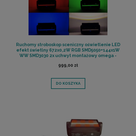
Ruchomy stroboskop sceniczny oświetlenie LED
efekt świetlny 672x0,2W RGB SMD5050+144x1W
WW SMD3030 2x uchwyt montażowy omega -
LIGHT4ME AURORA STROBE HEAD | RATY 0% | SALA
999,00 zł
ODSŁUCHOWA POZNAŃ
DO KOSZYKA