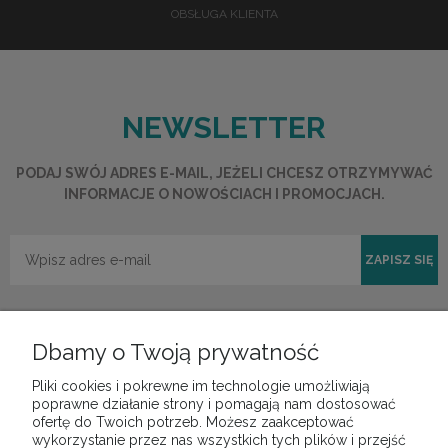
OBSŁUGA KLIENTA
NEWSLETTER
PODAJ SWÓJ ADRES E-MAIL, JEŻELI CHCESZ OTRZYMYWAĆ
INFORMACJE O NOWOŚCIACH I PROMOCJACH.
ZAPISZ SIĘ
Dbamy o Twoją prywatność
Pliki cookies i pokrewne im technologie umożliwiają
POMOC
poprawne działanie strony i pomagają nam dostosować
ofertę do Twoich potrzeb. Możesz zaakceptować
wykorzystanie przez nas wszystkich tych plików i przejść