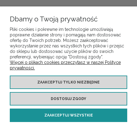
Dbamy o Twoją prywatność
Pliki cookies i pokrewne im technologie umożliwiają
POMOC
poprawne działanie strony i pomagają nam dostosować
ofertę do Twoich potrzeb. Możesz zaakceptować
wykorzystanie przez nas wszystkich tych plików i przejść
do sklepu lub dostosować użycie plików do swoich
MOJE KONTO
preferencji, wybierając opcję "Dostosuj zgody".
Więcej o plikach cookies przeczytasz w naszej Polityce
prywatności.
PŁATNOŚCI I DOSTAWA
ZAAKCEPTUJ TYLKO NIEZBĘDNE
INFORMACJE
DOSTOSUJ ZGODY
O NAS
ZAAKCEPTUJ WSZYSTKIE
Copyright ©
https://audiotop.pl/
Wszelkie prawa zastrzeżone
POKAŻ PEŁNĄ WERSJĘ STRONY