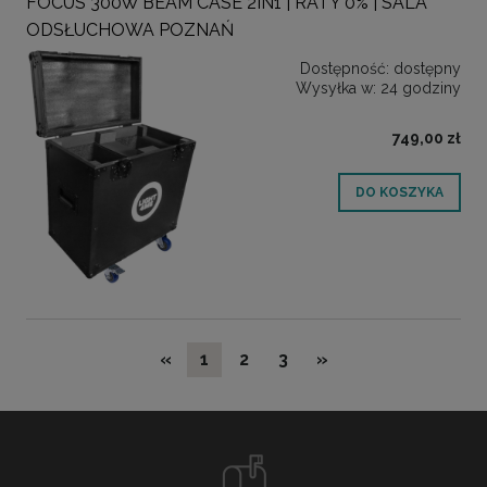
FOCUS 300W BEAM CASE 2IN1 | RATY 0% | SALA
ODSŁUCHOWA POZNAŃ
Dostępność:
dostępny
Wysyłka w:
24 godziny
749,00 zł
DO KOSZYKA
«
1
2
3
»