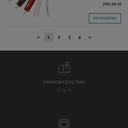
760,00 zł
DO KOSZYKA
«
1
2
3
4
»
DARMOWA DOSTAWA
OD 199 ZŁ