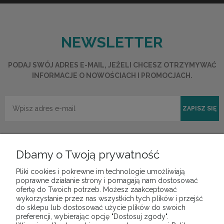
NEWSLETTER
PODAJ SWÓJ ADRES E-MAIL, JEŻELI CHCESZ OTRZYMYWAĆ
INFORMACJE O NOWOŚCIACH I PROMOCJACH.
ZAPISZ SIĘ
Dbamy o Twoją prywatność
Pliki cookies i pokrewne im technologie umożliwiają
POMOC
poprawne działanie strony i pomagają nam dostosować
ofertę do Twoich potrzeb. Możesz zaakceptować
wykorzystanie przez nas wszystkich tych plików i przejść
do sklepu lub dostosować użycie plików do swoich
MOJE KONTO
preferencji, wybierając opcję "Dostosuj zgody".