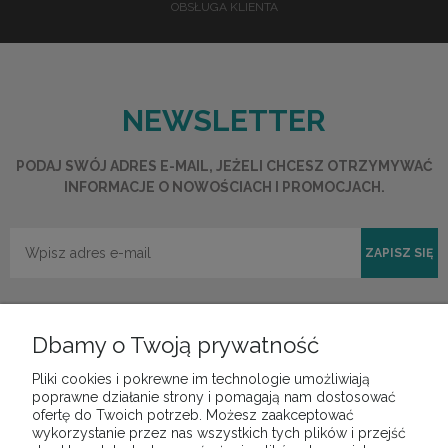
OBSŁUGA KLIENTA
NEWSLETTER
PODAJ SWÓJ ADRES E-MAIL, JEŻELI CHCESZ OTRZYMYWAĆ
INFORMACJE O NOWOŚCIACH I PROMOCJACH.
ZAPISZ SIĘ
Dbamy o Twoją prywatność
Pliki cookies i pokrewne im technologie umożliwiają
POMOC
poprawne działanie strony i pomagają nam dostosować
ofertę do Twoich potrzeb. Możesz zaakceptować
wykorzystanie przez nas wszystkich tych plików i przejść