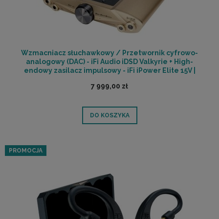
Wzmacniacz słuchawkowy / Przetwornik cyfrowo-
analogowy (DAC) - iFi Audio iDSD Valkyrie + High-
endowy zasilacz impulsowy - iFi iPower Elite 15V |
RATY 0% | SALA ODSŁUCHOWA POZNAŃ
7 999,00 zł
DO KOSZYKA
PROMOCJA