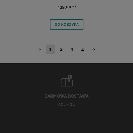
439,00 zł
DO KOSZYKA
«
1
2
3
4
»
DARMOWA DOSTAWA
OD 199 ZŁ