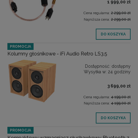
1 999,00 zł
Cena regularna:
2 299,00 zł
Najniższa cena:
2 299,00 zł
DO KOSZYKA
PROMOCJA
Kolumny głośnikowe - iFi Audio Retro LS3.5
Dostępność:
dostępny
Wysyłka w:
24 godziny
3 699,00 zł
Cena regularna:
4 199,00 zł
Najniższa cena:
4 199,00 zł
DO KOSZYKA
PROMOCJA
Kompaktowy wzmacniacz słuchawkowy Bluetooth z