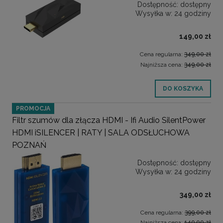
Dostępność:
dostępny
Wysyłka w:
24 godziny
149,00 zł
Cena regularna:
349,00 zł
Najniższa cena:
349,00 zł
DO KOSZYKA
PROMOCJA
Filtr szumów dla złącza HDMI - Ifi Audio SilentPower
HDMI iSILENCER | RATY | SALA ODSŁUCHOWA
POZNAŃ
Dostępność:
dostępny
Wysyłka w:
24 godziny
349,00 zł
Cena regularna:
399,00 zł
Najniższa cena:
149,00 zł