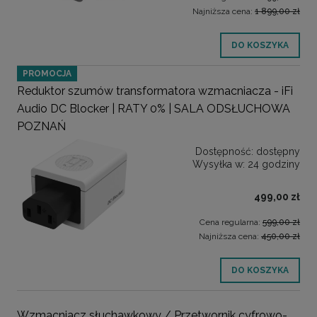
Najniższa cena:
1 899,00 zł
DO KOSZYKA
PROMOCJA
Reduktor szumów transformatora wzmacniacza - iFi
Audio DC Blocker | RATY 0% | SALA ODSŁUCHOWA
POZNAŃ
Dostępność:
dostępny
Wysyłka w:
24 godziny
499,00 zł
Cena regularna:
599,00 zł
Najniższa cena:
450,00 zł
DO KOSZYKA
Wzmacniacz słuchawkowy / Przetwornik cyfrowo-