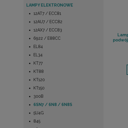
LAMPY ELEKTRONOWE
12AT7 / ECC81
12AU7 / ECC82
12AX7 / ECC83
Lamp
6922 / E88CC
podwój
EL84
EL34
KT77
KT88
KT120
KT150
300B
6SN7 / 6N8 / 6N8S
5U4G
845