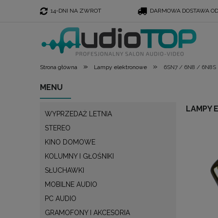
14-DNI NA ZWROT
DARMOWA DOSTAWA OD 
»
»
Strona główna
Lampy elektronowe
6SN7 / 6N8 / 6N8S
MENU
LAMPY 
WYPRZEDAŻ LETNIA
STEREO
KINO DOMOWE
KOLUMNY I GŁOŚNIKI
SŁUCHAWKI
MOBILNE AUDIO
PC AUDIO
GRAMOFONY I AKCESORIA