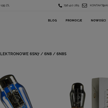
199 ZŁ
796 410 285
KONTAKT@AU
BLOG
PROMOCJE
NOWOŚCI
ELEKTRONOWE 6SN7 / 6N8 / 6N8S