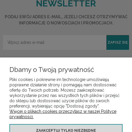
NEWSLETTER
PODAJ SWÓJ ADRES E-MAIL, JEŻELI CHCESZ OTRZYMYWAĆ
INFORMACJE O NOWOŚCIACH I PROMOCJACH.
ZAPISZ SIĘ
Dbamy o Twoją prywatność
Pliki cookies i pokrewne im technologie umożliwiają
POMOC
poprawne działanie strony i pomagają nam dostosować
ofertę do Twoich potrzeb. Możesz zaakceptować
wykorzystanie przez nas wszystkich tych plików i przejść
do sklepu lub dostosować użycie plików do swoich
MOJE KONTO
preferencji, wybierając opcję "Dostosuj zgody".
Więcej o plikach cookies przeczytasz w naszej Polityce
prywatności.
PŁATNOŚCI I DOSTAWA
ZAAKCEPTUJ TYLKO NIEZBĘDNE