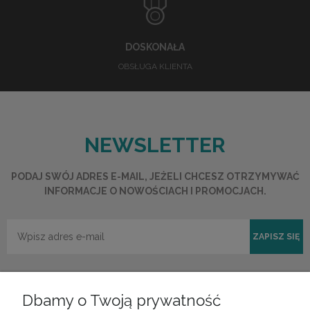
DOSKONAŁA
OBSŁUGA KLIENTA
NEWSLETTER
PODAJ SWÓJ ADRES E-MAIL, JEŻELI CHCESZ OTRZYMYWAĆ
INFORMACJE O NOWOŚCIACH I PROMOCJACH.
ZAPISZ SIĘ
Dbamy o Twoją prywatność