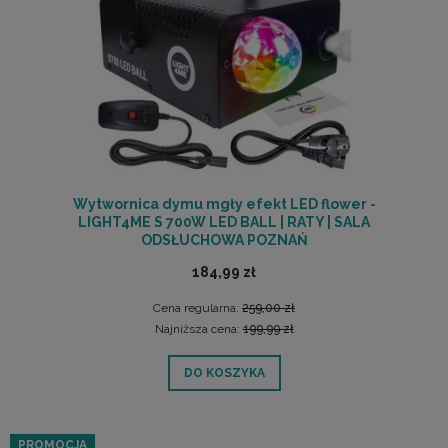
Wytwornica dymu mgły efekt LED flower -
LIGHT4ME S 700W LED BALL | RATY | SALA
ODSŁUCHOWA POZNAŃ
184,99 zł
Cena regularna:
259,00 zł
Najniższa cena:
199,99 zł
DO KOSZYKA
PROMOCJA