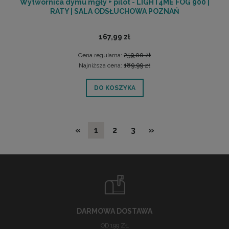
Wytwornica dymu mgły + pilot - LIGHT4ME FOG 900 |
RATY | SALA ODSŁUCHOWA POZNAŃ
167,99 zł
Cena regularna:
259,00 zł
Najniższa cena:
189,99 zł
DO KOSZYKA
«
1
2
3
»
DARMOWA DOSTAWA
OD 199 ZŁ